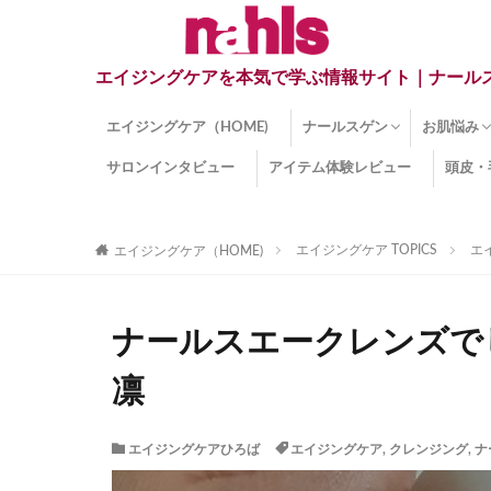
エイジングケアを本気で学ぶ情報サイト｜ナール
エイジングケア（HOME)
ナールスゲン
お肌悩み
サロンインタビュー
アイテム体験レビュー
頭皮・
ナールスゲンとは？
ナールスゲン関連成分
インナー
くすみ
目の下の
しみ
しわ
顔・頭皮
ほうれい
毛穴
手荒れ
乾燥肌
敏感肌
紫外線ダ
薄毛
その他の
エイジングケア TOPICS
エ
エイジングケア（HOME)
ナールスエークレンズでし
凛
エイジングケアひろば
エイジングケア
,
クレンジング
,
ナ