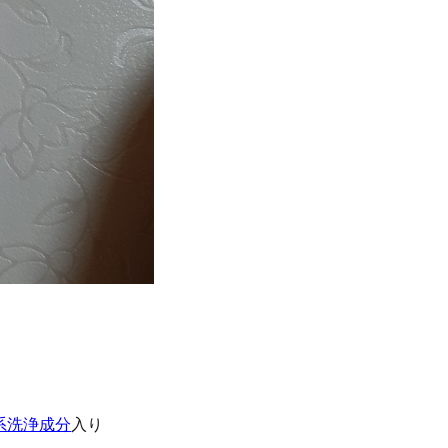
。
系洗浄成分
入り