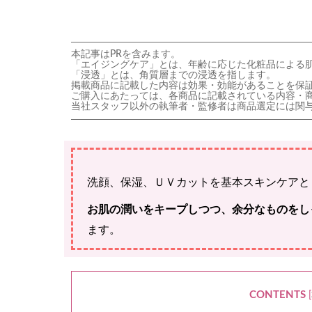
本記事はPRを含みます。
「エイジングケア」とは、年齢に応じた化粧品による
「浸透」とは、角質層までの浸透を指します。
掲載商品に記載した内容は効果・効能があることを保
ご購入にあたっては、各商品に記載されている内容・
当社スタッフ以外の執筆者・監修者は商品選定には関
洗顔、保湿、ＵＶカットを基本スキンケアと
お肌の潤いをキープしつつ、余分なものをし
ます。
CONTENTS
[