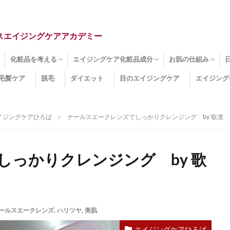
スエイジングケアアカデミー
化粧品を考える
エイジングケア化粧品成分
お肌の仕組み
毛髪ケア
脱毛
ダイエット
目のエイジングケア
エイジング
ドライ肌
クマ
のたるみ
線
メージ
お肌悩み
エイジングケア化粧品
化粧水
美容液
保湿クリーム
酵素洗顔
ハンドクリーム
フェイスマスク
ほうれい線化粧品
コラーゲン化粧品
メイク化粧品
洗顔・クレンジング
オールインワン化粧品
その他の化粧品
エイジングケア化粧品(成分)
セラミド
ネオダーミル
プロテオグリカン
ビタミンC誘導体
コラーゲン
その他の化粧品成分
エイジング
ターンオーバー
皮下組織
表皮
真皮
表皮常在菌
女性ホルモン
その他
イジングケアひろば
ナールスエークレンズでしっかりクレンジング by 歌凛
っかりクレンジング by 歌
ールスエークレンズ
,
ハリツヤ
,
美肌
エイジングケアひろば