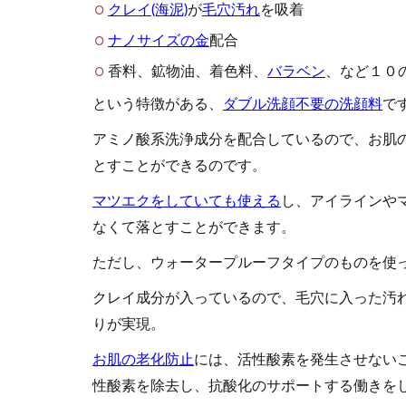
クレイ(海泥)
が
毛穴汚れ
を吸着
ナノサイズの金
配合
香料、鉱物油、着色料、
バラベン
、など１０
という特徴がある、
ダブル洗顔不要の洗顔料
で
アミノ酸系洗浄成分を配合しているので、お肌
とすことができるのです。
マツエクをしていても使える
し、アイラインや
なくて落とすことができます。
ただし、ウォータープルーフタイプのものを使
クレイ成分が入っているので、毛穴に入った汚
りが実現。
お肌の老化防止
には、活性酸素を発生させない
性酸素を除去し、抗酸化のサポートする働きを