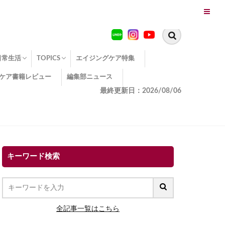
日常生活
TOPICS
エイジングケア特集
ケア書籍レビュー
編集部ニュース
糖化
便秘
エイジングケア TOPICS
コラーゲンサプリの効果
エイジングケアクイズ
季節別のエイジングケア
幸福とエイジングケア
温活でアンチエイジング
イオン導入
エイジングケア3つのポイント
エイジングケアセミナー
エイジングケアトピックス
動画でみるエイジングケア
最終更新日：2026/08/06
キーワード検索
全記事一覧はこちら