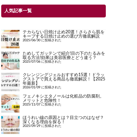
人気記事一覧
テカらない日焼け止め20選！さらさら肌を
キープする日焼け止めの選び方徹底解説
2025/06/30 に投稿された
ためしてガッテンで紹介!目の下のたるみを
取る方法!効果は美容医療とどう違う？
2025/07/06 に投稿された
クレンジングジェルおすすめ15選！ドラッ
グストアで買える商品も徹底解説！【2025
年最新】
2026/01/09 に投稿された
フェノキシエタノールは化粧品の防腐剤。
メリットと危険性！
2025/11/07 に投稿された
ほうれい線の原因とは？目立つのはなぜ？
深くなる理由を探る！
2025/09/29 に投稿された