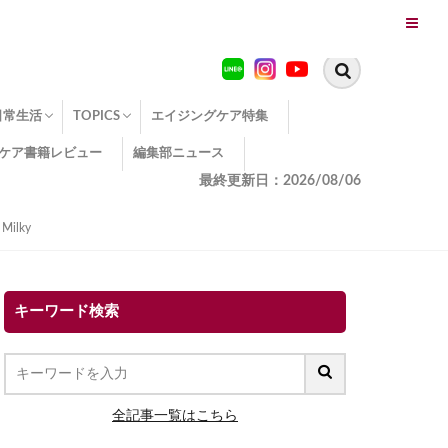
日常生活
TOPICS
エイジングケア特集
ケア書籍レビュー
編集部ニュース
糖化
便秘
エイジングケア TOPICS
コラーゲンサプリの効果
エイジングケアクイズ
季節別のエイジングケア
幸福とエイジングケア
温活でアンチエイジング
イオン導入
エイジングケア3つのポイント
エイジングケアセミナー
エイジングケアトピックス
動画でみるエイジングケア
最終更新日：2026/08/06
ilky
キーワード検索
全記事一覧はこちら