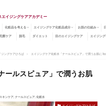
スエイジングケアアカデミー
化粧品を考える
エイジングケア化粧品成分
お肌の仕組み
毛髪ケア
脱毛
ダイエット
目のエイジングケア
エイジング
ドライ肌
クマ
のたるみ
線
メージ
お肌悩み
エイジングケア化粧品
化粧水
美容液
保湿クリーム
酵素洗顔
ハンドクリーム
フェイスマスク
ほうれい線化粧品
コラーゲン化粧品
メイク化粧品
洗顔・クレンジング
オールインワン化粧品
その他の化粧品
エイジングケア化粧品(成分)
セラミド
ネオダーミル
プロテオグリカン
ビタミンC誘導体
コラーゲン
その他の化粧品成分
エイジング
ターンオーバー
皮下組織
表皮
真皮
表皮常在菌
女性ホルモン
その他
イジングケアひろば
エイジングケア化粧水「ナールスピュア」で潤うお肌に by M
ナールスピュア」で潤うお肌
スキンケア
,
ナールスピュア
,
化粧水
エイジングケアひろば