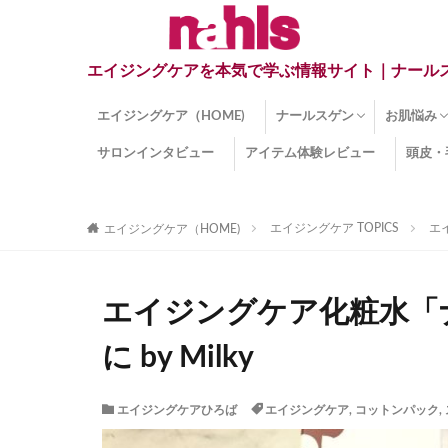
エイジングケアを本気で学ぶ情報サイト｜ナール
エイジングケア（HOME)
ナールスゲン
お肌悩み
サロンインタビュー
アイテム体験レビュー
頭皮・
ナールスゲンとは？
ナールスゲン関連成分
インナー
くすみ
目の下の
しみ
しわ
顔・頭皮
ほうれい
毛穴
手荒れ
乾燥肌
敏感肌
紫外線ダ
薄毛
その他の
エイジングケア TOPICS
エ
エイジングケア（HOME)
エイジングケア化粧水「
に by Milky
エイジングケアひろば
エイジングケア
,
コットンパック
,