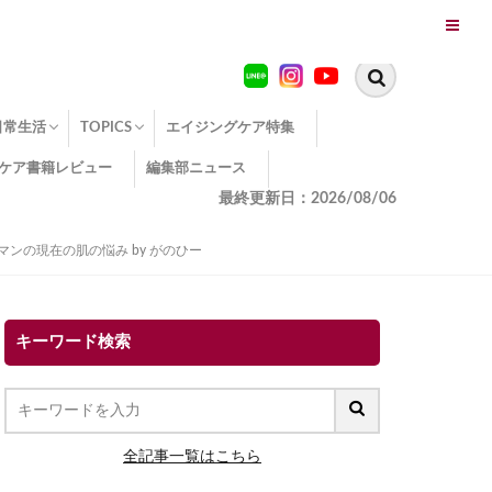
日常生活
TOPICS
エイジングケア特集
ケア書籍レビュー
編集部ニュース
糖化
便秘
エイジングケア TOPICS
コラーゲンサプリの効果
エイジングケアクイズ
季節別のエイジングケア
幸福とエイジングケア
温活でアンチエイジング
イオン導入
エイジングケア3つのポイント
エイジングケアセミナー
エイジングケアトピックス
動画でみるエイジングケア
最終更新日：2026/08/06
ンの現在の肌の悩み by がのひー
キーワード検索
全記事一覧はこちら