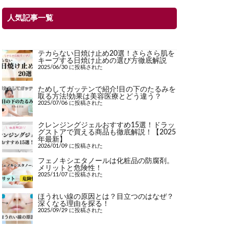
人気記事一覧
テカらない日焼け止め20選！さらさら肌を
キープする日焼け止めの選び方徹底解説
2025/06/30 に投稿された
ためしてガッテンで紹介!目の下のたるみを
取る方法!効果は美容医療とどう違う？
2025/07/06 に投稿された
クレンジングジェルおすすめ15選！ドラッ
グストアで買える商品も徹底解説！【2025
年最新】
2026/01/09 に投稿された
フェノキシエタノールは化粧品の防腐剤。
メリットと危険性！
2025/11/07 に投稿された
ほうれい線の原因とは？目立つのはなぜ？
深くなる理由を探る！
2025/09/29 に投稿された