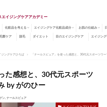
スエイジングケアアカデミー
化粧品を考える
エイジングケア化粧品成分
お肌の仕組み
毛髪ケア
脱毛
ダイエット
目のエイジングケア
エイジング
ドライ肌
クマ
のたるみ
線
メージ
お肌悩み
エイジングケア化粧品
化粧水
美容液
保湿クリーム
酵素洗顔
ハンドクリーム
フェイスマスク
ほうれい線化粧品
コラーゲン化粧品
メイク化粧品
洗顔・クレンジング
オールインワン化粧品
その他の化粧品
エイジングケア化粧品(成分)
セラミド
ネオダーミル
プロテオグリカン
ビタミンC誘導体
コラーゲン
その他の化粧品成分
エイジング
ターンオーバー
皮下組織
表皮
真皮
表皮常在菌
女性ホルモン
その他
イジングケアひろば
「ナールスピュア」を使った感想と、30代元スポーツウーマ
った感想と、30代元スポーツ
 by がのひー
ゲン
,
ナールスピュア
エイジングケアひろば