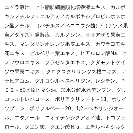
エベラ液汁、ヒト脂肪細胞順化培養液エキス、カルボ
キシメチルフェニルアミノカルボキシプロピルホスホ
ン酸メチル、（バチルス／ベニコウジ菌）/（ナツメ果
実／ダイズ）発酵液、カルノシン、オオアザミ果実エ
キス、マンダリンオレンジ果皮エキス、カワラヨモギ
花エキス、ビルベリー葉エキス、ヒアルロン酸Na、ヒ
メフウロエキス、プラセンタエキス、クダモノトケイ
ソウ果実エキス 、クロクスクリサンツス根エキス、ア
ラビアゴム、グルコシルヘスペリジン、レシチン、Ｐ
ＥＧ－60水添ヒマシ油、加水分解水添デンプン、グリ
コシルトレハロース、ポリアクリレート－13、ポリイ
ソブテン、ポリソルベート20、1,2－ヘキサンジオー
ル、エタノール、ニオイテンジクアオイ油、トコフェ
ロール、クエン酸、クエン酸Ｎａ、エチルヘキシルグ