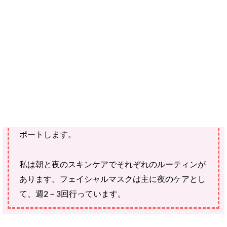
ご購入にあたっては、各商品に記載されている内容・商品説明を
ご確認ください。
当社スタッフ以外の執筆者・監修者は商品選定には関与していま
せん。
エイジングケア成分のナールスゲンと、 脂肪由来
のヒト幹細胞培養液を高濃度配合したプレミアムな
フェイスマスク 「ナールスリジェ」の使用感をレ
ポートします。
私は朝と夜のスキンケアでそれぞれのルーティンが
あります。フェイシャルマスクは主に夜のケアとし
て、週2－3回行っています。