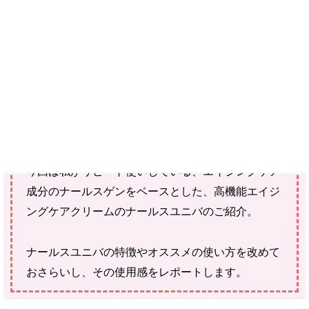
ご購入にあたっては、各商品に記載されている内容・商品説明を
ご確認ください。
当社スタッフ以外の執筆者・監修者は商品選定には関与していま
せん。
お肌ケアの中で「肌の保湿」は私が重視しているケ
アの1つ。
今回は私がリピート使いしている、エイジングケア
成分のナールスゲンをベースとした、高機能エイジ
ングケアクリームのナールスユニバのご紹介。
ナールスユニバの特徴やオススメの使い方を改めて
おさらいし、その使用感をレポートします。