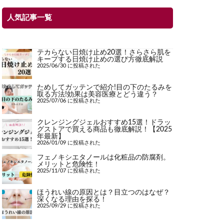
人気記事一覧
テカらない日焼け止め20選！さらさら肌を
キープする日焼け止めの選び方徹底解説
2025/06/30 に投稿された
ためしてガッテンで紹介!目の下のたるみを
取る方法!効果は美容医療とどう違う？
2025/07/06 に投稿された
クレンジングジェルおすすめ15選！ドラッ
グストアで買える商品も徹底解説！【2025
年最新】
2026/01/09 に投稿された
フェノキシエタノールは化粧品の防腐剤。
メリットと危険性！
2025/11/07 に投稿された
ほうれい線の原因とは？目立つのはなぜ？
深くなる理由を探る！
2025/09/29 に投稿された