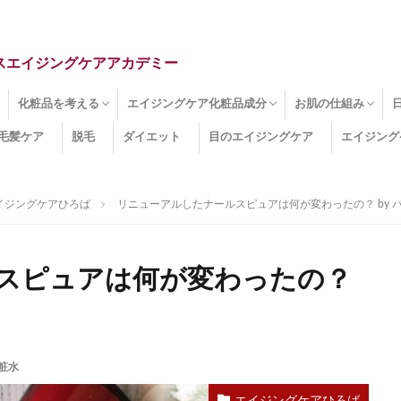
スエイジングケアアカデミー
化粧品を考える
エイジングケア化粧品成分
お肌の仕組み
毛髪ケア
脱毛
ダイエット
目のエイジングケア
エイジング
ドライ肌
クマ
のたるみ
線
メージ
お肌悩み
エイジングケア化粧品
化粧水
美容液
保湿クリーム
酵素洗顔
ハンドクリーム
フェイスマスク
ほうれい線化粧品
コラーゲン化粧品
メイク化粧品
洗顔・クレンジング
オールインワン化粧品
その他の化粧品
エイジングケア化粧品(成分)
セラミド
ネオダーミル
プロテオグリカン
ビタミンC誘導体
コラーゲン
その他の化粧品成分
エイジング
ターンオーバー
皮下組織
表皮
真皮
表皮常在菌
女性ホルモン
その他
イジングケアひろば
リニューアルしたナールスピュアは何が変わったの？ by 
スピュアは何が変わったの？
粧水
エイジングケアひろば