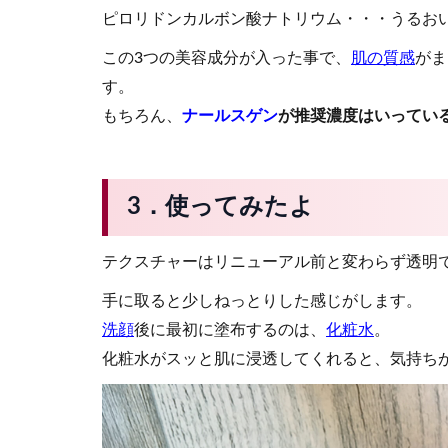
ピロリドンカルボン酸ナトリウム・・・うるお
この3つの美容成分が入った事で、
肌の質感
がま
す。
もちろん、
ナールスゲン
が推奨濃度はいってい
3．使ってみたよ
テクスチャーはリニューアル前と変わらず透明
手に取ると少しねっとりした感じがします。
洗顔
後に最初に塗布するのは、
化粧水
。
化粧水がスッと肌に浸透してくれると、気持ち