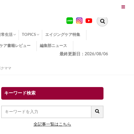
日常生活
TOPICS
エイジングケア特集
ケア書籍レビュー
編集部ニュース
糖化
便秘
エイジングケア TOPICS
コラーゲンサプリの効果
エイジングケアクイズ
季節別のエイジングケア
幸福とエイジングケア
温活でアンチエイジング
イオン導入
エイジングケア3つのポイント
エイジングケアセミナー
エイジングケアトピックス
動画でみるエイジングケア
最終更新日：2026/08/06
パクママ
キーワード検索
全記事一覧はこちら