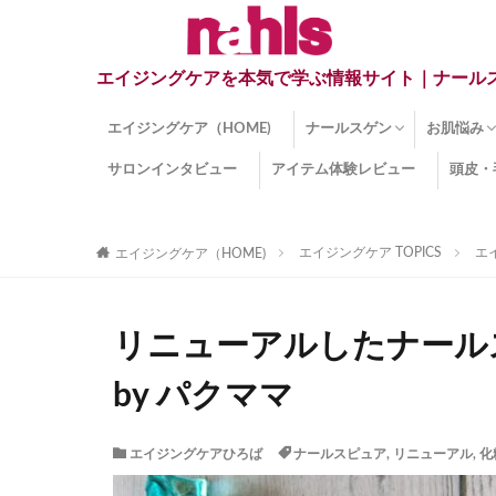
エイジングケアを本気で学ぶ情報サイト｜ナール
エイジングケア（HOME)
ナールスゲン
お肌悩み
サロンインタビュー
アイテム体験レビュー
頭皮・
ナールスゲンとは？
ナールスゲン関連成分
インナー
くすみ
目の下の
しみ
しわ
顔・頭皮
ほうれい
毛穴
手荒れ
乾燥肌
敏感肌
紫外線ダ
薄毛
その他の
エイジングケア TOPICS
エ
エイジングケア（HOME)
リニューアルしたナール
by パクママ
エイジングケアひろば
ナールスピュア
,
リニューアル
,
化