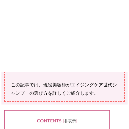
せん。
エイジングケア世代になると頭皮や毛髪も衰えてき
ます。
そのため、シャンプーには育毛成分が配合され、優
しく頭皮ケアができるものが必要になってきます。
この記事では、現役美容師がエイジングケア世代シ
ャンプーの選び方を詳しくご紹介します。
CONTENTS
[
非表示
]