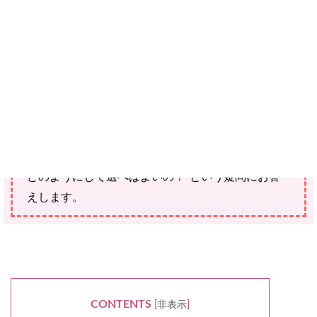
あなたは、美容院専売品のシャンプーなら、何でも
よいと思ってはいませんか？市販品よりも値段が高
い傾向にあり、種類も多い美容院専売シャンプー
は、自分の髪に合ったものを正しく選ぶことが大切
です。今回の記事では、“美容院専売シャンプーは
どのようにして選べばよいの？”という疑問にお答
えします。
CONTENTS
[
非表示
]