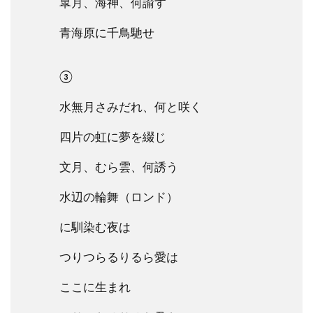
皐月、海神、何諭す
青海原に千鳥馳せ
③
水無月さみだれ、何と咲く
四片の虹に夢を綴じ
文月、むら雲、何誘う
水辺の輪舞（ロンド）
に馴染む夜は
つりつらるりるら愛は
ここに生まれ