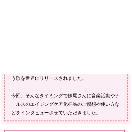
ご購入にあたっては、各商品に記載されている内容・商品説明を
ご確認ください。
当社スタッフ以外の執筆者・監修者は商品選定には関与していま
せん。
長年のナールスのお客様でナールスチャンネルなど
でもご協力いただいています妹尾藍未（せのお あ
いみ）様が、2022年1月13日に『水彩の彼方』とい
う歌を世界にリリースされました。
今回、そんなタイミングで妹尾さんに音楽活動やナ
ールスのエイジングケア化粧品のご感想や使い方な
どをインタビューさせていただきました。