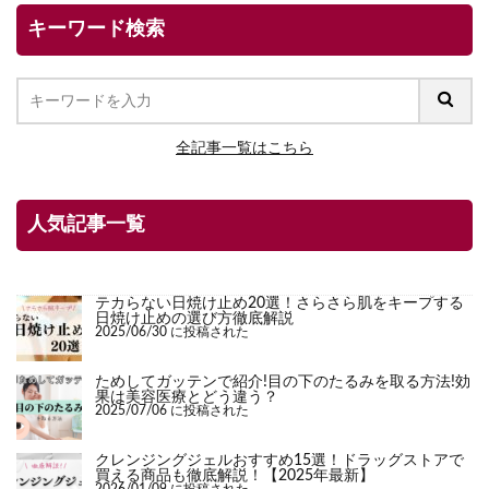
キーワード検索
全記事一覧はこちら
人気記事一覧
テカらない日焼け止め20選！さらさら肌をキープする
日焼け止めの選び方徹底解説
2025/06/30 に投稿された
ためしてガッテンで紹介!目の下のたるみを取る方法!効
果は美容医療とどう違う？
2025/07/06 に投稿された
クレンジングジェルおすすめ15選！ドラッグストアで
買える商品も徹底解説！【2025年最新】