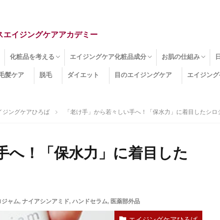
スエイジングケアアカデミー
化粧品を考える
エイジングケア化粧品成分
お肌の仕組み
毛髪ケア
脱毛
ダイエット
目のエイジングケア
エイジング
ドライ肌
クマ
のたるみ
線
メージ
お肌悩み
エイジングケア化粧品
化粧水
美容液
保湿クリーム
酵素洗顔
ハンドクリーム
フェイスマスク
ほうれい線化粧品
コラーゲン化粧品
メイク化粧品
洗顔・クレンジング
オールインワン化粧品
その他の化粧品
エイジングケア化粧品(成分)
セラミド
ネオダーミル
プロテオグリカン
ビタミンC誘導体
コラーゲン
その他の化粧品成分
エイジング
ターンオーバー
皮下組織
表皮
真皮
表皮常在菌
女性ホルモン
その他
イジングケアひろば
「老け手」から若々しい手へ！「保水力」に着目したシロジ
手へ！「保水力」に着目した
ロジャム
,
ナイアシンアミド
,
ハンドセラム
,
医薬部外品
エイジングケアひろば