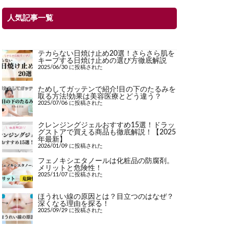
人気記事一覧
テカらない日焼け止め20選！さらさら肌を
キープする日焼け止めの選び方徹底解説
2025/06/30 に投稿された
ためしてガッテンで紹介!目の下のたるみを
取る方法!効果は美容医療とどう違う？
2025/07/06 に投稿された
クレンジングジェルおすすめ15選！ドラッ
グストアで買える商品も徹底解説！【2025
年最新】
2026/01/09 に投稿された
フェノキシエタノールは化粧品の防腐剤。
メリットと危険性！
2025/11/07 に投稿された
ほうれい線の原因とは？目立つのはなぜ？
深くなる理由を探る！
2025/09/29 に投稿された