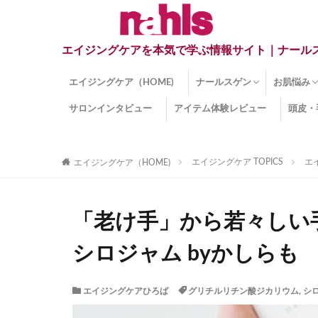
エイジングケアを本気で学ぶ情報サイト｜ナール
エイジングケア（HOME)
ナールスゲン
お肌悩み
サロンインタビュー
アイテム体験レビュー
頭皮・
ナールスゲンとは？
ナールスゲン関連成分
インナー
くすみ
目の下の
しみ
しわ
顔・頭皮
ほうれい
毛穴
手荒れ
乾燥肌
敏感肌
紫外線ダ
薄毛
その他の
エイジングケア TOPICS
エ
エイジングケア（HOME)
「老け手」から若々しい
シロジャム byかしらも
エイジングケアひろば
グリチルリチン酸ジカリウム
,
シ