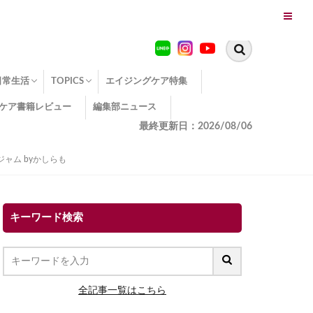
日常生活
TOPICS
エイジングケア特集
ケア書籍レビュー
編集部ニュース
糖化
便秘
エイジングケア TOPICS
コラーゲンサプリの効果
エイジングケアクイズ
季節別のエイジングケア
幸福とエイジングケア
温活でアンチエイジング
イオン導入
エイジングケア3つのポイント
エイジングケアセミナー
エイジングケアトピックス
動画でみるエイジングケア
最終更新日：2026/08/06
ャム byかしらも
キーワード検索
全記事一覧はこちら