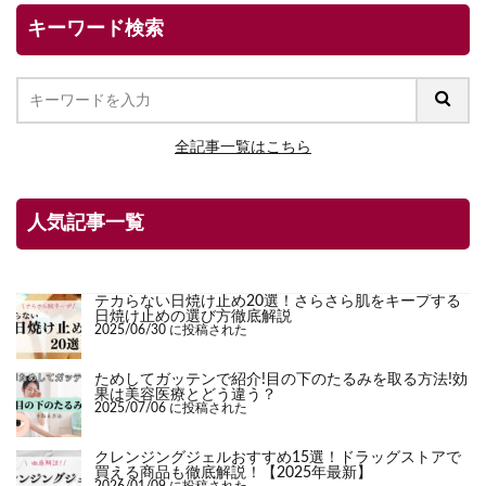
キーワード検索
全記事一覧はこちら
人気記事一覧
テカらない日焼け止め20選！さらさら肌をキープする
日焼け止めの選び方徹底解説
2025/06/30 に投稿された
ためしてガッテンで紹介!目の下のたるみを取る方法!効
果は美容医療とどう違う？
2025/07/06 に投稿された
クレンジングジェルおすすめ15選！ドラッグストアで
買える商品も徹底解説！【2025年最新】