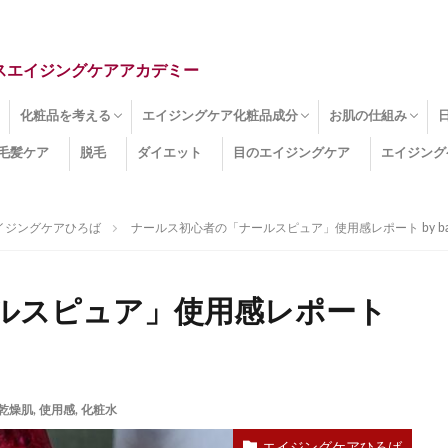
スエイジングケアアカデミー
化粧品を考える
エイジングケア化粧品成分
お肌の仕組み
毛髪ケア
脱毛
ダイエット
目のエイジングケア
エイジング
ドライ肌
クマ
のたるみ
線
メージ
お肌悩み
エイジングケア化粧品
化粧水
美容液
保湿クリーム
酵素洗顔
ハンドクリーム
フェイスマスク
ほうれい線化粧品
コラーゲン化粧品
メイク化粧品
洗顔・クレンジング
オールインワン化粧品
その他の化粧品
エイジングケア化粧品(成分)
セラミド
ネオダーミル
プロテオグリカン
ビタミンC誘導体
コラーゲン
その他の化粧品成分
エイジング
ターンオーバー
皮下組織
表皮
真皮
表皮常在菌
女性ホルモン
その他
イジングケアひろば
ナールス初心者の「ナールスピュア」使用感レポート by bai
ルスピュア」使用感レポート
乾燥肌
,
使用感
,
化粧水
エイジングケアひろば