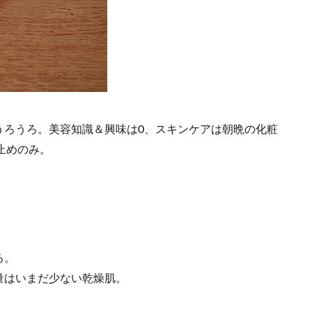
うろうろ。美容知識＆興味は0、スキンケアは朝晩の化粧
け止めのみ。
る。
量はいまだ少ない乾燥肌。