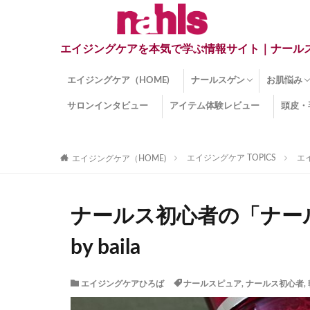
エイジングケアを本気で学ぶ情報サイト｜ナール
エイジングケア（HOME)
ナールスゲン
お肌悩み
サロンインタビュー
アイテム体験レビュー
頭皮・
ナールスゲンとは？
ナールスゲン関連成分
インナー
くすみ
目の下の
しみ
しわ
顔・頭皮
ほうれい
毛穴
手荒れ
乾燥肌
敏感肌
紫外線ダ
薄毛
その他の
エイジングケア TOPICS
エ
エイジングケア（HOME)
ナールス初心者の「ナー
by baila
エイジングケアひろば
ナールスピュア
,
ナールス初心者
,