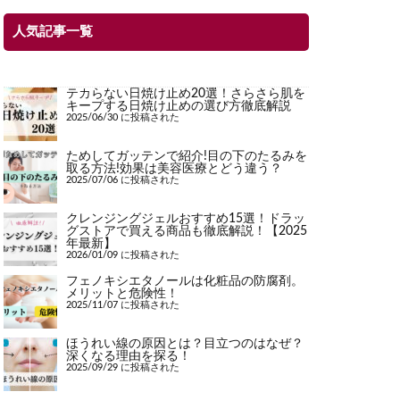
人気記事一覧
テカらない日焼け止め20選！さらさら肌を
キープする日焼け止めの選び方徹底解説
2025/06/30 に投稿された
ためしてガッテンで紹介!目の下のたるみを
取る方法!効果は美容医療とどう違う？
2025/07/06 に投稿された
クレンジングジェルおすすめ15選！ドラッ
グストアで買える商品も徹底解説！【2025
年最新】
2026/01/09 に投稿された
フェノキシエタノールは化粧品の防腐剤。
メリットと危険性！
2025/11/07 に投稿された
ほうれい線の原因とは？目立つのはなぜ？
深くなる理由を探る！
2025/09/29 に投稿された