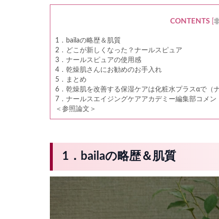
CONTENTS
[
1．bailaの略歴＆肌質
2．どこが新しくなった？ナールスピュア
3．ナールスピュアの使用感
4．乾燥肌さんにお勧めのお手入れ
5．まとめ
6．乾燥肌を改善する保湿ケアは化粧水プラスαで（
7．ナールスエイジングケアアカデミー編集部コメン
＜参照論文＞
1．bailaの略歴＆肌質