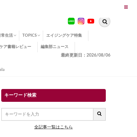
日常生活
TOPICS
エイジングケア特集
ケア書籍レビュー
編集部ニュース
糖化
便秘
エイジングケア TOPICS
コラーゲンサプリの効果
エイジングケアクイズ
季節別のエイジングケア
幸福とエイジングケア
温活でアンチエイジング
イオン導入
エイジングケア3つのポイント
エイジングケアセミナー
エイジングケアトピックス
動画でみるエイジングケア
最終更新日：2026/08/06
la
キーワード検索
全記事一覧はこちら