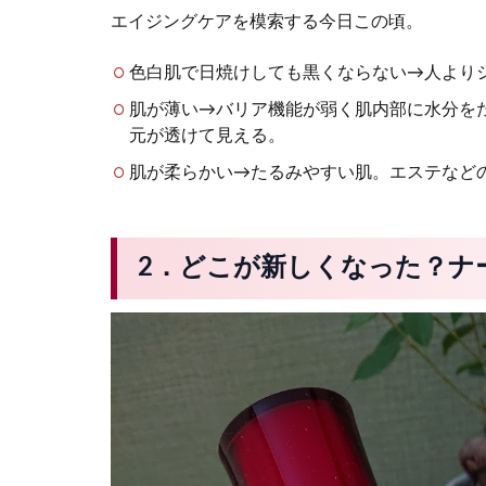
エイジングケアを模索する今日この頃。
色白肌で日焼けしても黒くならない→人より
肌が薄い→バリア機能が弱く肌内部に水分を
元が透けて見える。
肌が柔らかい→たるみやすい肌。エステなど
2．どこが新しくなった？ナ