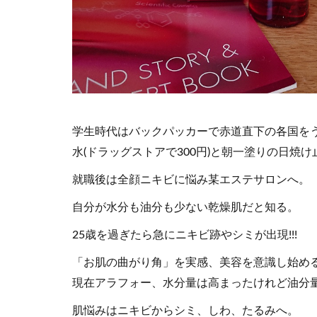
学生時代はバックパッカーで赤道直下の各国を
水(ドラッグストアで300円)と朝一塗りの日焼
就職後は全顔ニキビに悩み某エステサロンへ。
自分が水分も油分も少ない乾燥肌だと知る。
25歳を過ぎたら急にニキビ跡やシミが出現!!!
「お肌の曲がり角」を実感、美容を意識し始め
現在アラフォー、水分量は高まったけれど油分
肌悩みはニキビからシミ、しわ、たるみへ。