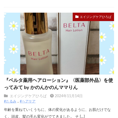
エイジングケアひろば
『ベルタ薬用ヘアローション』〈医薬部外品〉を使
ってみて by かのんかのんママりん
エイジングケアひろば
2024年11月14日
#たるみ
#ヘアケア
年齢を重ねていくうちに、体の変化があるように、お肌だけでな
く、頭皮、髪の毛も変化がでてきました。 そ […]