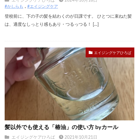
エイジングケアひろば
2024年10月18日
#かしらも
#エイジングケア
登校前に、下の子の髪を結わくのが日課です。 ひとつに束ねた髪
は、適度なしっとり感もあり・つるっつる！ […]
エイジングケアひろば
髪以外でも使える「椿油」の使い方 byカール
エイジングケアひろば
2021年10月21日