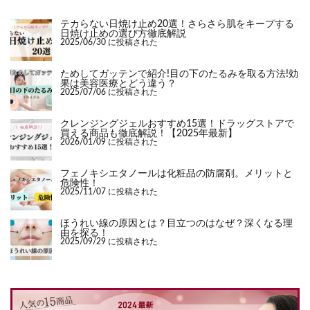
テカらない日焼け止め20選！さらさら肌をキープする
日焼け止めの選び方徹底解説
2025/06/30 に投稿された
ためしてガッテンで紹介!目の下のたるみを取る方法!効
果は美容医療とどう違う？
2025/07/06 に投稿された
クレンジングジェルおすすめ15選！ドラッグストアで
買える商品も徹底解説！【2025年最新】
2026/01/09 に投稿された
フェノキシエタノールは化粧品の防腐剤。メリットと
危険性！
2025/11/07 に投稿された
ほうれい線の原因とは？目立つのはなぜ？深くなる理
由を探る！
2025/09/29 に投稿された