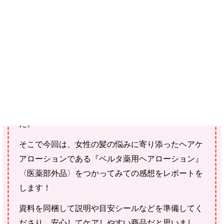
ご購入にあたっては、各商品に記載されている内容・商品説明を
ご確認ください。
当社スタッフ以外の執筆者・監修者は商品選定には関与していま
せん。
年齢を重ねていくうちに、体の変化があるように、
お肌だけでなく、頭皮、髪の毛も変化がでてきまし
た。
そこで今回は、女性の髪の悩みに寄り添ったヘアケ
アローションである『ベルタ薬用ヘアローション』
〈医薬部外品〉をつかってみての感想をレポートを
します！
資料を同梱して説明や目安シールなどを準備してく
ださり、安心してケアしやすい商品だと思いまし