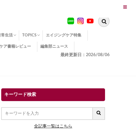
日常生活
TOPICS
エイジングケア特集
ケア書籍レビュー
編集部ニュース
糖化
便秘
エイジングケア TOPICS
コラーゲンサプリの効果
エイジングケアクイズ
季節別のエイジングケア
幸福とエイジングケア
温活でアンチエイジング
イオン導入
エイジングケア3つのポイント
エイジングケアセミナー
エイジングケアトピックス
動画でみるエイジングケア
最終更新日：2026/08/06
キーワード検索
全記事一覧はこちら