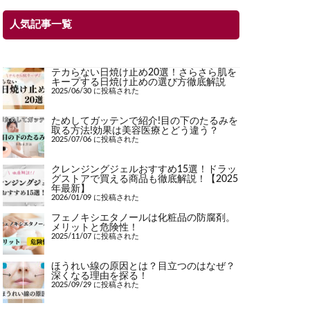
人気記事一覧
テカらない日焼け止め20選！さらさら肌を
キープする日焼け止めの選び方徹底解説
2025/06/30 に投稿された
ためしてガッテンで紹介!目の下のたるみを
取る方法!効果は美容医療とどう違う？
2025/07/06 に投稿された
クレンジングジェルおすすめ15選！ドラッ
グストアで買える商品も徹底解説！【2025
年最新】
2026/01/09 に投稿された
フェノキシエタノールは化粧品の防腐剤。
メリットと危険性！
2025/11/07 に投稿された
ほうれい線の原因とは？目立つのはなぜ？
深くなる理由を探る！
2025/09/29 に投稿された