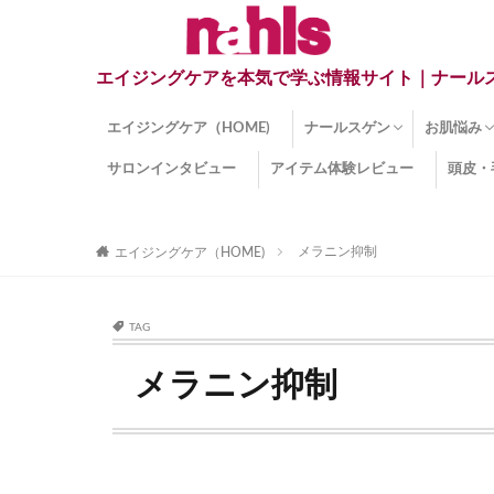
エイジングケアを本気で学ぶ情報サイト｜ナール
エイジングケア（HOME)
ナールスゲン
お肌悩み
サロンインタビュー
アイテム体験レビュー
頭皮・
ナールスゲンとは？
ナールスゲン関連成分
インナー
くすみ
目の下の
しみ
しわ
顔・頭皮
ほうれい
毛穴
手荒れ
乾燥肌
敏感肌
紫外線ダ
薄毛
その他の
メラニン抑制
エイジングケア（HOME)
TAG
メラニン抑制