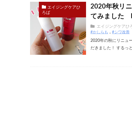
2020年秋
エイジングケアひ
ろば
てみました b
エイジングケアひ
#かしらも
#シワ改善
2020年の秋にリニ
だきました！ するっと 