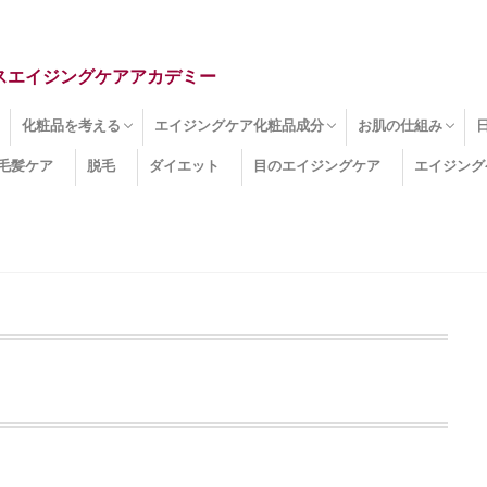
スエイジングケアアカデミー
化粧品を考える
エイジングケア化粧品成分
お肌の仕組み
毛髪ケア
脱毛
ダイエット
目のエイジングケア
エイジング
ドライ肌
クマ
のたるみ
線
メージ
お肌悩み
エイジングケア化粧品
化粧水
美容液
保湿クリーム
酵素洗顔
ハンドクリーム
フェイスマスク
ほうれい線化粧品
コラーゲン化粧品
メイク化粧品
洗顔・クレンジング
オールインワン化粧品
その他の化粧品
エイジングケア化粧品(成分)
セラミド
ネオダーミル
プロテオグリカン
ビタミンC誘導体
コラーゲン
その他の化粧品成分
エイジング
ターンオーバー
皮下組織
表皮
真皮
表皮常在菌
女性ホルモン
その他