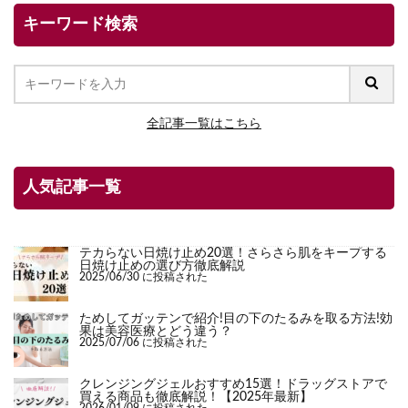
キーワード検索
全記事一覧はこちら
人気記事一覧
テカらない日焼け止め20選！さらさら肌をキープする
日焼け止めの選び方徹底解説
2025/06/30 に投稿された
ためしてガッテンで紹介!目の下のたるみを取る方法!効
果は美容医療とどう違う？
2025/07/06 に投稿された
クレンジングジェルおすすめ15選！ドラッグストアで
買える商品も徹底解説！【2025年最新】