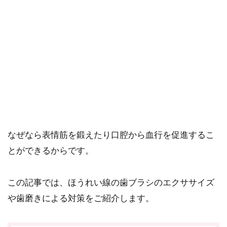
ご購入にあたっては、各商品に記載されている内容・商品説明を
ご確認ください。
当社スタッフ以外の執筆者・監修者は商品選定には関与していま
せん。
ほうれい線対策にはさまざまな方法がありますが、歯
ブラシのエクササイズや歯磨きで予防や改善が可能で
す。
なぜなら表情筋を鍛えたり口腔から血行を促進するこ
とができるからです。
この記事では、ほうれい線の歯ブラシのエクササイズ
や歯磨きによる対策をご紹介します。