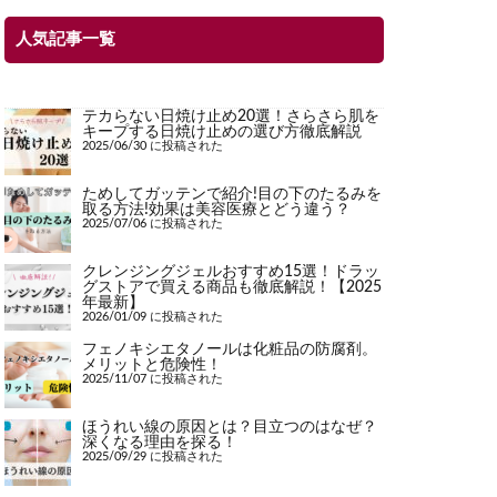
人気記事一覧
テカらない日焼け止め20選！さらさら肌を
キープする日焼け止めの選び方徹底解説
2025/06/30 に投稿された
ためしてガッテンで紹介!目の下のたるみを
取る方法!効果は美容医療とどう違う？
2025/07/06 に投稿された
クレンジングジェルおすすめ15選！ドラッ
グストアで買える商品も徹底解説！【2025
年最新】
2026/01/09 に投稿された
フェノキシエタノールは化粧品の防腐剤。
メリットと危険性！
2025/11/07 に投稿された
ほうれい線の原因とは？目立つのはなぜ？
深くなる理由を探る！
2025/09/29 に投稿された