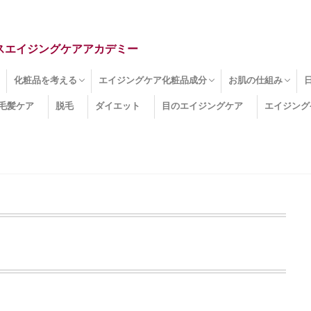
スエイジングケアアカデミー
化粧品を考える
エイジングケア化粧品成分
お肌の仕組み
毛髪ケア
脱毛
ダイエット
目のエイジングケア
エイジング
ドライ肌
クマ
のたるみ
線
メージ
お肌悩み
エイジングケア化粧品
化粧水
美容液
保湿クリーム
酵素洗顔
ハンドクリーム
フェイスマスク
ほうれい線化粧品
コラーゲン化粧品
メイク化粧品
洗顔・クレンジング
オールインワン化粧品
その他の化粧品
エイジングケア化粧品(成分)
セラミド
ネオダーミル
プロテオグリカン
ビタミンC誘導体
コラーゲン
その他の化粧品成分
エイジング
ターンオーバー
皮下組織
表皮
真皮
表皮常在菌
女性ホルモン
その他