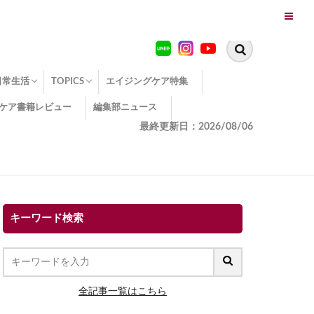
日常生活
TOPICS
エイジングケア特集
ケア書籍レビュー
編集部ニュース
糖化
便秘
エイジングケア TOPICS
コラーゲンサプリの効果
エイジングケアクイズ
季節別のエイジングケア
幸福とエイジングケア
温活でアンチエイジング
イオン導入
エイジングケア3つのポイント
エイジングケアセミナー
エイジングケアトピックス
動画でみるエイジングケア
最終更新日：2026/08/06
キーワード検索
全記事一覧はこちら