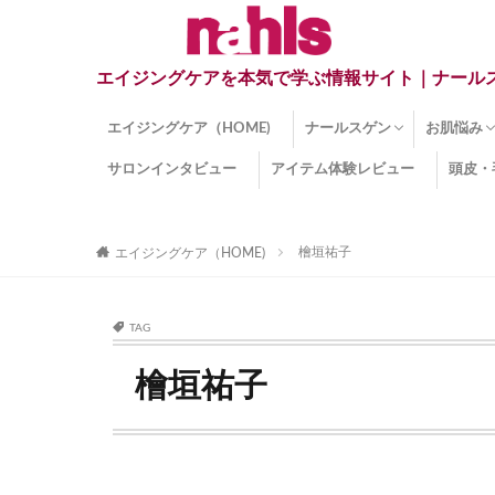
エイジングケアを本気で学ぶ情報サイト｜ナール
エイジングケア（HOME)
ナールスゲン
お肌悩み
サロンインタビュー
アイテム体験レビュー
頭皮・
ナールスゲンとは？
ナールスゲン関連成分
インナー
くすみ
目の下の
しみ
しわ
顔・頭皮
ほうれい
毛穴
手荒れ
乾燥肌
敏感肌
紫外線ダ
薄毛
その他の
檜垣祐子
エイジングケア（HOME)
TAG
檜垣祐子