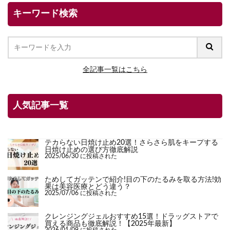
キーワード検索
全記事一覧はこちら
人気記事一覧
テカらない日焼け止め20選！さらさら肌をキープする
日焼け止めの選び方徹底解説
2025/06/30 に投稿された
ためしてガッテンで紹介!目の下のたるみを取る方法!効
果は美容医療とどう違う？
2025/07/06 に投稿された
クレンジングジェルおすすめ15選！ドラッグストアで
買える商品も徹底解説！【2025年最新】