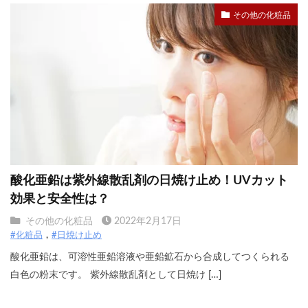
その他の化粧品
酸化亜鉛は紫外線散乱剤の日焼け止め！UVカット
効果と安全性は？
その他の化粧品
2022年2月17日
#化粧品
#日焼け止め
酸化亜鉛は、可溶性亜鉛溶液や亜鉛鉱石から合成してつくられる
白色の粉末です。 紫外線散乱剤として日焼け […]