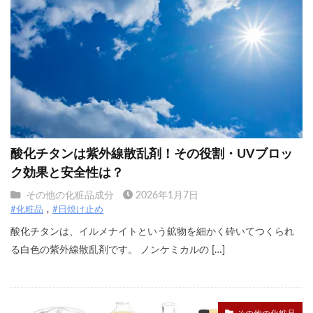
酸化チタンは紫外線散乱剤！その役割・UVブロッ
ク効果と安全性は？
その他の化粧品成分
2026年1月7日
#化粧品
#日焼け止め
酸化チタンは、イルメナイトという鉱物を細かく砕いてつくられ
る白色の紫外線散乱剤です。 ノンケミカルの […]