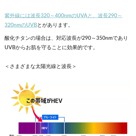
紫外線には波長320～400nmのUVAと、波長290～
320nmのUVB
とがあります。
酸化チタンの場合は、対応波長が290～350nmであり
UVBからお肌を守ることに効果的です。
＜さまざまな太陽光線と波長＞