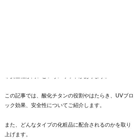
ご確認ください。
当社スタッフ以外の執筆者・監修者は商品選定には関与していま
せん。
酸化チタンは、イルメナイトという鉱物を細かく砕い
てつくられる白色の紫外線散乱剤です。
ノンケミカルの日焼け止めの中心的な成分で、反射率
や安全性が高いというメリットがあります。
この記事では、酸化チタンの役割やはたらき、UVブロ
ック効果、安全性についてご紹介します。
また、どんなタイプの化粧品に配合されるのかを取り
上げます。