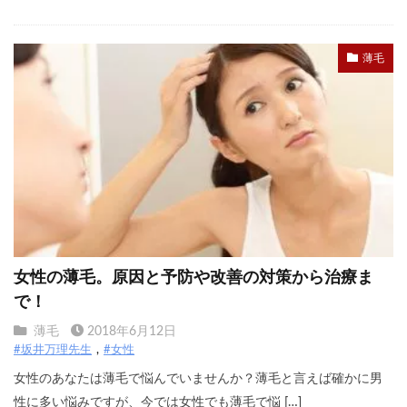
薄毛
女性の薄毛。原因と予防や改善の対策から治療ま
で！
薄毛
2018年6月12日
#坂井万理先生
#女性
女性のあなたは薄毛で悩んでいませんか？薄毛と言えば確かに男
性に多い悩みですが、今では女性でも薄毛で悩 […]