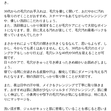
き。
30代からの毛穴のお手入れは、毛穴を優しく開いて、おだやかに汚れ
を取りのぞくことがおすすめ。スチーマーをあてながらのクレンジング
や、優しい洗顔にこだわりましょう。
また、洗顔後はしっかり保湿することが毛穴ケアにとって大切なポイン
トになります。昔、目に見える汚れが楽しくて、毛穴汚れ吸着パックを
使っていませんでしたか？
まさかそれによって毛穴の開きが大きくなるなんて、思いもよらず。し
かし、今からでも遅くはありません。むしろ、30代から毛穴のエイジ
ングケアをしっかり行えば、毛穴レスな40代や50代を迎えることが可
能です。
日々のケアで、毛穴がきゅっと引き締まったきめ細かいお肌めざしまし
ょう。
寝ている間に分泌される皮脂や汗は、酸化して肌にダメージを与える汚
れとなります。朝の洗顔でしっかり取り除くことが大切です。
また、夜は日中の汗や埃、メイクをクレンジングで丁寧に取り除きま
す。おすすめは肌に負担が少ないジェルタイプのクレンジング。肌に優
しく伸ばして、小鼻周りや顎下の毛穴汚れが気になる部分は、特に念入
りにマッサージを。
洗い流す際、ジェルがキュッと肌に密着していることを感じると思いま