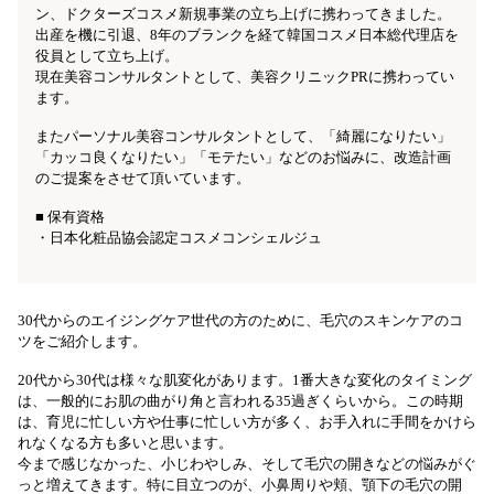
ン、ドクターズコスメ新規事業の立ち上げに携わってきました。
出産を機に引退、8年のブランクを経て韓国コスメ日本総代理店を
役員として立ち上げ。
現在美容コンサルタントとして、美容クリニックPRに携わってい
ます。
またパーソナル美容コンサルタントとして、「綺麗になりたい」
「カッコ良くなりたい」「モテたい」などのお悩みに、改造計画
のご提案をさせて頂いています。
■ 保有資格
・日本化粧品協会認定コスメコンシェルジュ
30代からのエイジングケア世代の方のために、毛穴のスキンケアのコ
ツをご紹介します。
20代から30代は様々な肌変化があります。1番大きな変化のタイミング
は、一般的にお肌の曲がり角と言われる35過ぎくらいから。この時期
は、育児に忙しい方や仕事に忙しい方が多く、お手入れに手間をかけら
れなくなる方も多いと思います。
今まで感じなかった、小じわやしみ、そして毛穴の開きなどの悩みがぐ
っと増えてきます。特に目立つのが、小鼻周りや頬、顎下の毛穴の開