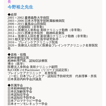
長
今野裕之先生
◆経歴
2001～2002 慶應義塾大学病院
2003～2006 日本大学医学部附属板橋病院
2006～2015 薫風会山田病院
2011～ 式場病院（非常勤）
2012～ 医療法人幸和会 美咲クリニック勤務（非常勤）
2012～2015 西東京市役所 精神科産業医
2014～ 医療法人回生會 新宿溝口クリニック勤務（非常勤）
2015 順天堂大学大学院 医学研究科卒
2016～ ブレインケアクリニック院長
2020～ 医療法人社団TLC医療会ブレインケアクリニック名誉医院
長
◆資格・役職
精神保健指定医
精神科専門医、認知症診療医
博士（医学）
医療法人幸和会 美咲クリニック顧問
ReCODE 2.0 Practitioner（リコード法認定医）
ブレインケアクリニック 名誉院長
（一社）日本ブレインケア・認知症予防研究所 代表理事・所長
日本美容内科学会評議員
◆所属学会
日本精神神経学会
日本抗加齢医学会
日本認知症学会
日本認知症予防学会
日本アロマテラピー学会
日本オーソモレキュラー学会