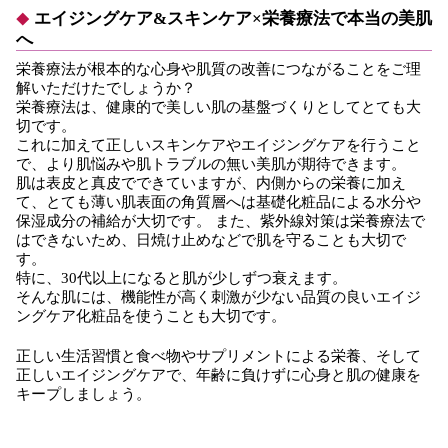
エイジングケア&スキンケア×栄養療法で本当の美肌
へ
栄養療法が根本的な心身や肌質の改善につながることをご理
解いただけたでしょうか？
栄養療法は、健康的で美しい肌の基盤づくりとしてとても大
切です。
これに加えて正しいスキンケアやエイジングケアを行うこと
で、より肌悩みや肌トラブルの無い美肌が期待できます。
肌は表皮と真皮でできていますが、内側からの栄養に加え
て、とても薄い肌表面の角質層へは基礎化粧品による水分や
保湿成分の補給が大切です。 また、紫外線対策は栄養療法で
はできないため、日焼け止めなどで肌を守ることも大切で
す。
特に、30代以上になると肌が少しずつ衰えます。
そんな肌には、機能性が高く刺激が少ない品質の良いエイジ
ングケア化粧品を使うことも大切です。
正しい生活習慣と食べ物やサプリメントによる栄養、そして
正しいエイジングケアで、年齢に負けずに心身と肌の健康を
キープしましょう。