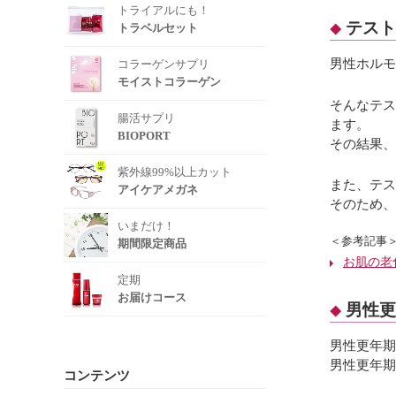
トライアルにも！
テスト
トラベルセット
男性ホルモ
コラーゲンサプリ
モイストコラーゲン
そんなテス
腸活サプリ
ます。
BIOPORT
その結果、
紫外線99%以上カット
また、テス
アイケアメガネ
そのため、
いまだけ！
＜参考記事
期間限定商品
お肌の老
定期
お届けコース
男性更
男性更年期
男性更年期
コンテンツ