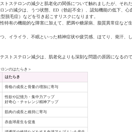
ストステロンの減少と肌老化の関係について触れましたが、それ
ロンの減少は、うつ状態、ED（勃起不全）、認知機能の低下、心
性型脱毛症）などを引き起こすリスクになります。
性特有の機能的な障害に加えて、肥満や糖尿病、脂質異常症など
つ、イライラ、不眠といった精神症状や疲労感、ほてり、発汗、
テストステロン減少は、肌老化よりも深刻な問題の原因になるの
テロンのはたらき＞
はたらき
⾻格の成⻑と⾻量の増加に寄与
性欲や記憶⼒・集中⼒アップ
好奇心・チャレンジ精神アップ
筋⾁の成⻑と維持に寄与
⾚⾎球産⽣を促進