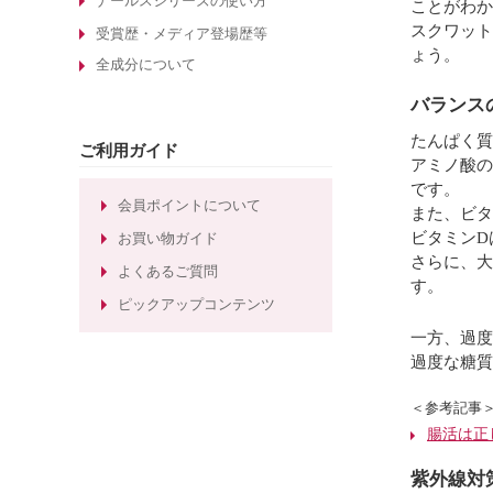
酵素洗顔について
ナールスシリーズの使い方
ことがわか
スクワット
エイジングケア化粧品の選び方
受賞歴・メディア登場歴等
ょう。
全成分について
敏感肌化粧品の選び方
30代のエイジングケア化粧品
バランス
たるみ毛穴ケアの化粧水
たんぱく質
ご利用ガイド
アミノ酸の
しわ対策のエイジングケア化粧品
です。
ほうれい線対策のエイジングケア化
会員ポイントについて
また、ビタ
粧品
ビタミンD
お買い物ガイド
ほうれい線ケアのエイジングケア化
さらに、大
よくあるご質問
粧水
す。
ピックアップコンテンツ
一方、過度
過度な糖質
＜参考記事
腸活は正
紫外線対