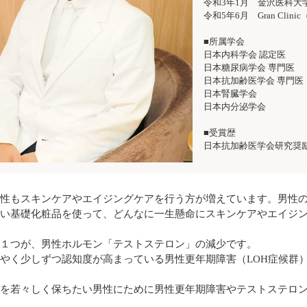
令和3年1月 金沢医科大
令和5年6月 Gran Cli
■所属学会
日本内科学会 認定医
日本糖尿病学会 専門医
日本抗加齢医学会 専門医
日本腎臓学会
日本内分泌学会
■受賞歴
日本抗加齢医学会研究奨励
性もスキンケアやエイジングケアを行う方が増えています。男性
い基礎化粧品を使って、どんなに一生懸命にスキンケアやエイジ
１つが、男性ホルモン「テストステロン」の減少です。
やく少しずつ認知度が高まっている男性更年期障害（LOH症候群
を若々しく保ちたい男性にために男性更年期障害やテストステロ