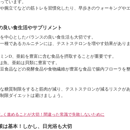
っています。
や腕立てなどの筋トレを習慣化したり、早歩きのウォーキングや
の良い食生活やサプリメント
を中心としたバランスの良い食生活も大切です。
一種であるカルニチンには、テストステロンを増やす効果があり
ミンD、亜鉛を豊富に含む食品を摂取することが重要です。
は魚、亜鉛は貝類に豊富です。
豆食品などの発酵食品や食物繊維が豊富な食品で腸内フローラを
な糖質制限をすると筋肉が減り、テストステロンが減るリスクが
制限ダイエットは避けましょう。
＞
しく進めることが大切！間違った常識で失敗しないために
策は基本！しかし、日光浴も大切