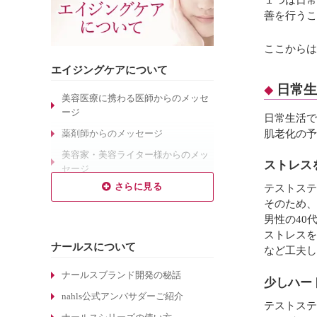
善を行うこ
ここからは
エイジングケアについて
日常生
美容医療に携わる医師からのメッセ
ージ
日常生活で
肌老化の予
薬剤師からのメッセージ
美容家・美容ライター様からのメッ
ストレス
セージ
テストステ
乾燥肌対策のエイジングケア
そのため、
敏感肌対策のエイジングケア
男性の40
しわ対策のエイジングケア
ストレスを
ナールスについて
など工夫し
毛穴対策のエイジングケア
くすみ対策のエイジングケア
ナールスブランド開発の秘話
少しハー
ターンオーバーについて
nahls公式アンバサダーご紹介
テストステ