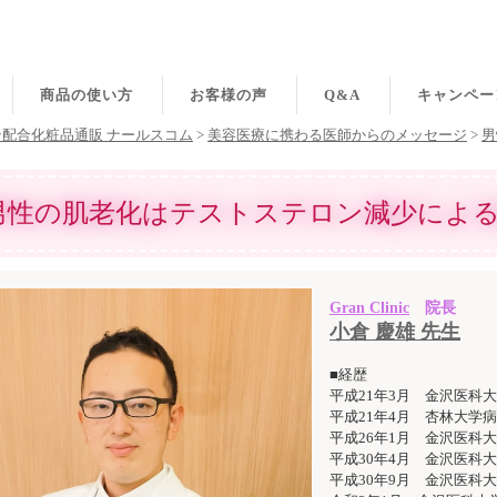
商品の使い方
お客様の声
Q&A
キャンペー
配合化粧品通販 ナールスコム
>
美容医療に携わる医師からのメッセージ
>
男
男性の肌老化はテストステロン減少による
Gran Clinic
院長
小倉 慶雄 先生
■経歴
平成21年3月 金沢医科
平成21年4月 杏林大学
平成26年1月 金沢医科
平成30年4月 金沢医科大
平成30年9月 金沢医科