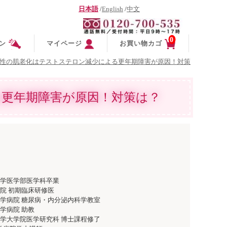
日本語
/
English
/
中文
0
ン
マイページ
お買い物カゴ
性の肌老化はテストステロン減少による更年期障害が原因！対策
更年期障害が原因！対策は？
大学医学部医学科卒業
病院 初期臨床研修医
大学病院 糖尿病・内分泌内科学教室
学病院 助教
大学大学院医学研究科 博士課程修了