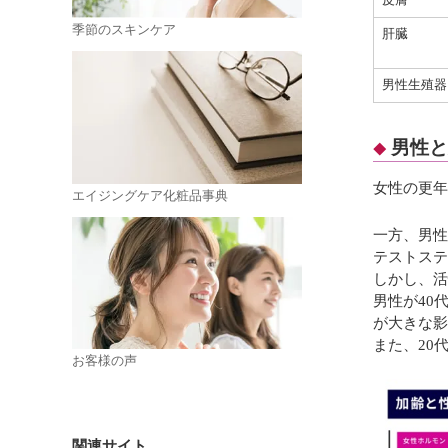
⽪膚
季節のスキンケア
肝臓
男性⽣殖器
男性と
女性の更年
エイジングケア化粧品事典
一方、男性
テストステ
しかし、活
男性が40
が大きな影
また、20
お客様の声
関連サイト