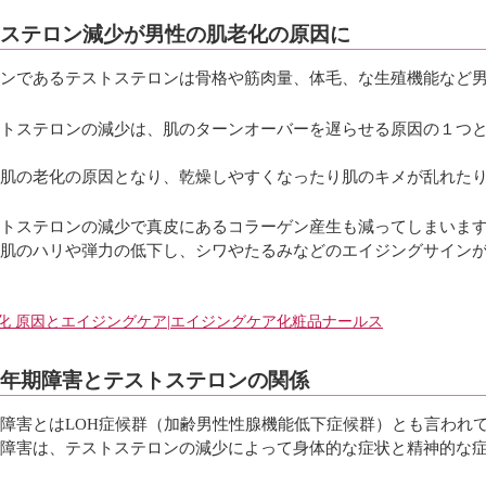
ステロン減少が男性の肌老化の原因に
ンであるテストステロンは骨格や筋肉量、体毛、な生殖機能など
トステロンの減少は、肌のターンオーバーを遅らせる原因の１つ
肌の老化の原因となり、乾燥しやすくなったり肌のキメが乱れた
トステロンの減少で真皮にあるコラーゲン産生も減ってしまいま
肌のハリや弾力の低下し、シワやたるみなどのエイジングサイン
＞
化 原因とエイジングケア|エイジングケア化粧品ナールス
年期障害とテストステロンの関係
障害とはLOH症候群（加齢男性性腺機能低下症候群）とも言われ
障害は、テストステロンの減少によって身体的な症状と精神的な