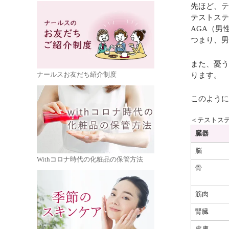
先ほど、テ
テストステ
AGA（男
つまり、男
また、憂う
ります。
ナールスお友だち紹介制度
このように
＜テストス
臓器
脳
Withコロナ時代の化粧品の保管方法
⾻
筋⾁
腎臓