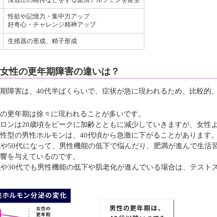
浸透圧の維持などをする⾎清アルブミンを産⽣
性欲や記憶⼒・集中⼒アップ
好奇心・チャレンジ精神アップ
⽣殖器の形成、精⼦形成
女性の更年期障害の違いは？
期障害は、40代半ばくらいで、症状が急に現われるため、比較的
の更年期は徐々に現われることが多いです。
ロンは20歳頃をピークに加齢とともに減少していきますが、女性
性型の男性ホルモンは、40代頃から急激に下がることがあります
代や50代になって、男性機能の低下で悩んだり、肥満が進んで生
響を与えているのです。
代や30代でも男性機能の低下や肌老化が進んでいる場合は、テスト