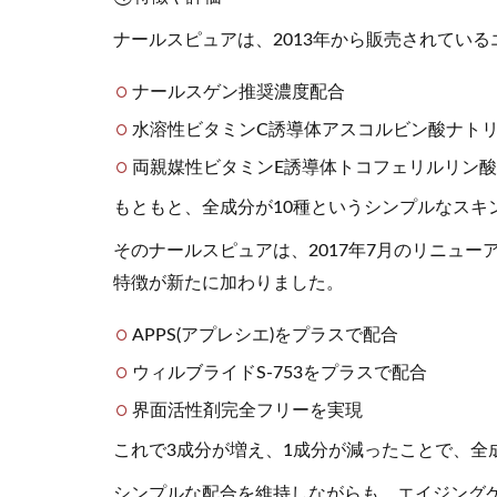
ナールスピュアは、2013年から販売されてい
ナールスゲン推奨濃度配合
水溶性ビタミンC誘導体アスコルビン酸ナト
両親媒性ビタミンE誘導体トコフェリルリン
もともと、全成分が10種というシンプルなスキ
そのナールスピュアは、2017年7月のリニュ
特徴が新たに加わりました。
APPS(アプレシエ)をプラスで配合
ウィルブライドS-753をプラスで配合
界面活性剤完全フリーを実現
これで3成分が増え、1成分が減ったことで、全
シンプルな配合を維持しながらも、エイジング