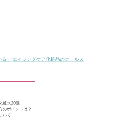
る！|エイジングケア化粧品のナールス
粧水20選
方のポイントは？
ついて