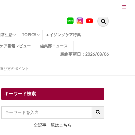
日常生活
TOPICS
エイジングケア特集
ケア書籍レビュー
編集部ニュース
糖化
便秘
エイジングケア TOPICS
コラーゲンサプリの効果
エイジングケアクイズ
季節別のエイジングケア
幸福とエイジングケア
温活でアンチエイジング
イオン導入
エイジングケア3つのポイント
エイジングケアセミナー
エイジングケアトピックス
動画でみるエイジングケア
最終更新日：2026/08/06
と選び方のポイント
キーワード検索
全記事一覧はこちら