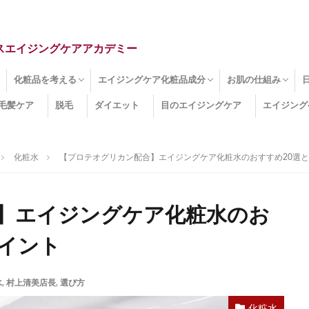
スエイジングケアアカデミー
化粧品を考える
エイジングケア化粧品成分
お肌の仕組み
毛髪ケア
脱毛
ダイエット
目のエイジングケア
エイジング
ドライ肌
クマ
のたるみ
線
メージ
お肌悩み
エイジングケア化粧品
化粧水
美容液
保湿クリーム
酵素洗顔
ハンドクリーム
フェイスマスク
ほうれい線化粧品
コラーゲン化粧品
メイク化粧品
洗顔・クレンジング
オールインワン化粧品
その他の化粧品
エイジングケア化粧品(成分)
セラミド
ネオダーミル
プロテオグリカン
ビタミンC誘導体
コラーゲン
その他の化粧品成分
エイジング
ターンオーバー
皮下組織
表皮
真皮
表皮常在菌
女性ホルモン
その他
化粧水
【プロテオグリカン配合】エイジングケア化粧水のおすすめ20選
】エイジングケア化粧水のお
ポイント
水
,
村上清美店長
,
選び方
化粧水