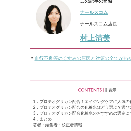
この記事の監修
ナールスコム
ナールスコム店長
村上清美
＊
血行不良等のくすみの原因と対策の全てがわか
CONTENTS
[
非表示
]
1．プロテオグリカン配合！エイジングケアに人気の化
2．プロテオグリカン配合の化粧水はどう選ぶ？選び
3．プロテオグリカン配合化粧水のおすすめの選定に
4．まとめ
著者・編集者・校正者情報