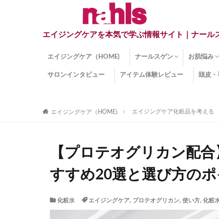
エイジングケアを本気で学ぶ情報サイト｜ナール
エイジングケア（HOME)
ナールスゲン
お肌悩み
サロンインタビュー
アイテム体験レビュー
頭皮・
ナールスゲンとは？
ナールスゲン関連成分
インナー
くすみ
目の下の
しみ
しわ
顔・頭皮
ほうれい
毛穴
手荒れ
乾燥肌
敏感肌
紫外線ダ
薄毛
その他の
エイジングケア化粧品を考える
エイジングケア（HOME)
【プロテオグリカン配合
すすめ20選と選び方の
化粧水
エイジングケア
,
プロテオグリカン
,
使い方
,
化粧