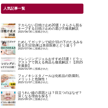
人気記事一覧
テカらない日焼け止め20選！さらさら肌を
キープする日焼け止めの選び方徹底解説
2025/06/30 に投稿された
ためしてガッテンで紹介!目の下のたるみを
取る方法!効果は美容医療とどう違う？
2025/07/06 に投稿された
クレンジングジェルおすすめ15選！ドラッ
グストアで買える商品も徹底解説！【2025
年最新】
2026/01/09 に投稿された
フェノキシエタノールは化粧品の防腐剤。
メリットと危険性！
2025/11/07 に投稿された
ほうれい線の原因とは？目立つのはなぜ？
深くなる理由を探る！
2025/09/29 に投稿された