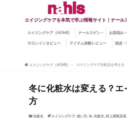
エイジングケアを本気で学ぶ情報サイト｜ナール
エイジングケア（HOME)
ナールスゲン
お肌悩み
サロンインタビュー
アイテム体験レビュー
頭皮・
ナールスゲンとは？
ナールスゲン関連成分
インナー
くすみ
目の下の
しみ
しわ
顔・頭皮
ほうれい
毛穴
手荒れ
乾燥肌
敏感肌
紫外線ダ
薄毛
その他の
エイジングケア化粧品を考える
エイジングケア（HOME)
冬に化粧水は変える？エ
方
化粧水
エイジングケア
,
使い方
,
冬
,
化粧水
,
村上清美店長