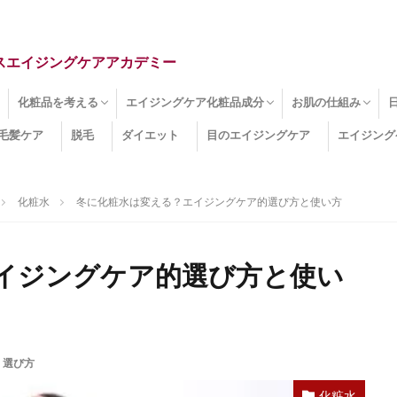
スエイジングケアアカデミー
化粧品を考える
エイジングケア化粧品成分
お肌の仕組み
毛髪ケア
脱毛
ダイエット
目のエイジングケア
エイジング
ドライ肌
クマ
のたるみ
線
メージ
お肌悩み
エイジングケア化粧品
化粧水
美容液
保湿クリーム
酵素洗顔
ハンドクリーム
フェイスマスク
ほうれい線化粧品
コラーゲン化粧品
メイク化粧品
洗顔・クレンジング
オールインワン化粧品
その他の化粧品
エイジングケア化粧品(成分)
セラミド
ネオダーミル
プロテオグリカン
ビタミンC誘導体
コラーゲン
その他の化粧品成分
エイジング
ターンオーバー
皮下組織
表皮
真皮
表皮常在菌
女性ホルモン
その他
化粧水
冬に化粧水は変える？エイジングケア的選び方と使い方
イジングケア的選び方と使い
,
選び方
化粧水