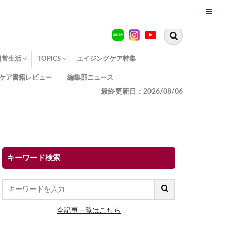
日常生活
TOPICS
エイジングケア特集
ケア書籍レビュー
編集部ニュース
糖化
便秘
エイジングケア TOPICS
コラーゲンサプリの効果
エイジングケアクイズ
季節別のエイジングケア
幸福とエイジングケア
温活でアンチエイジング
イオン導入
エイジングケア3つのポイント
エイジングケアセミナー
エイジングケアトピックス
動画でみるエイジングケア
最終更新日：2026/08/06
キーワード検索
全記事一覧はこちら