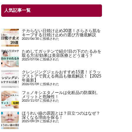
人気記事一覧
テカらない日焼け止め20選！さらさら肌を
キープする日焼け止めの選び方徹底解説
2025/06/30 に投稿された
ためしてガッテンで紹介!目の下のたるみを
取る方法!効果は美容医療とどう違う？
2025/07/06 に投稿された
クレンジングジェルおすすめ15選！ドラッ
グストアで買える商品も徹底解説！【2025
年最新】
2026/01/09 に投稿された
フェノキシエタノールは化粧品の防腐剤。
メリットと危険性！
2025/11/07 に投稿された
ほうれい線の原因とは？目立つのはなぜ？
深くなる理由を探る！
2025/09/29 に投稿された