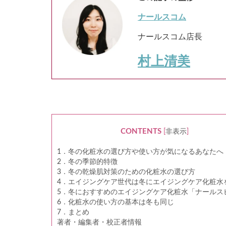
ナールスコム
ナールスコム店長
村上清美
CONTENTS
[
非表示
]
1．冬の化粧水の選び方や使い方が気になるあなたへ
2．冬の季節的特徴
3．冬の乾燥肌対策のための化粧水の選び方
4．エイジングケア世代は冬にエイジングケア化粧水
5．冬におすすめのエイジングケア化粧水「ナールス
6．化粧水の使い方の基本は冬も同じ
7．まとめ
著者・編集者・校正者情報