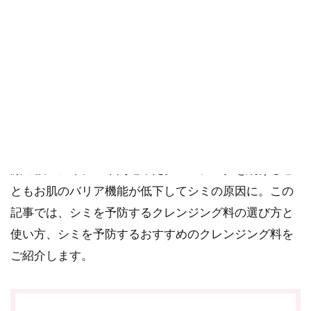
ご確認ください。
当社スタッフ以外の執筆者・監修者は商品選定には関与していま
せん。
あなたはシミの原因の1つがメイク落としのためのクレ
ンジングにあることをご存知ですか？クレンジングで
しっかりとメイクや汚れを落としておかないと、ター
ンオーバーが乱れてシミの原因になります。一方、刺
激の強いアイテムや間違ったクレンジングを続けるこ
ともお肌のバリア機能が低下してシミの原因に。この
記事では、シミを予防するクレンジング料の選び方と
使い方、シミを予防するおすすめのクレンジング料を
ご紹介します。