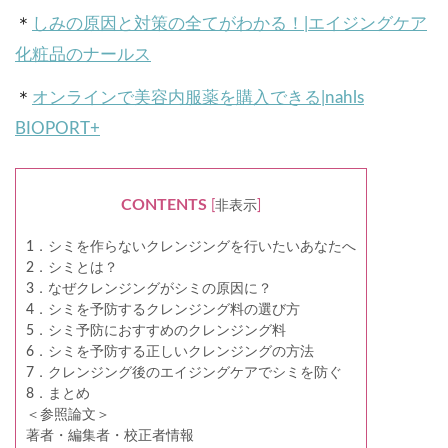
＊
しみの原因と対策の全てがわかる！|エイジングケア
化粧品のナールス
＊
オンラインで美容内服薬を購入できる|nahls
BIOPORT+
CONTENTS
[
非表示
]
1．シミを作らないクレンジングを行いたいあなたへ
2．シミとは？
3．なぜクレンジングがシミの原因に？
4．シミを予防するクレンジング料の選び方
5．シミ予防におすすめのクレンジング料
6．シミを予防する正しいクレンジングの方法
7．クレンジング後のエイジングケアでシミを防ぐ
8．まとめ
＜参照論文＞
著者・編集者・校正者情報