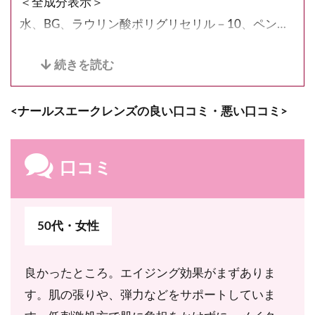
＜全成分表示＞
水、BG、ラウリン酸ポリグリセリル－10、ペンチ
レングリコール、グリセリン、ラウロイルグルタミ
ン酸Na、ヒアルロン酸Na、加水分解ヒアルロン
酸、酒粕エキス、トウミツ、金、タナクラクレイ、
<ナールスエークレンズの良い口コミ・悪い口コミ>
カワラヨモギ花エキス、シソ葉エキス、ユズ果実エ
キス、アーチチョーク葉エキス、ダマスクバラ花
油、α－グルカン、PEG-60水添ヒマシ油、カルボマ
口コミ
ー、ポリアクリル酸Na、水酸化K
50代・女性
良かったところ。エイジング効果がまずありま
す。肌の張りや、弾力などをサポートしていま