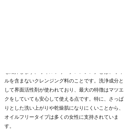
ご購入にあたっては、各商品に記載されている内容・商品説明を
ご確認ください。
当社スタッフ以外の執筆者・監修者は商品選定には関与していま
せん。
エイジングケアや敏感肌への優しさを考え、余計な成
分が入っていない、おすすめのオイルフリークレンジ
ングを9選厳選しました。また、選ぶポイントについて
も紹介します。オイルフリークレンジングとは、オイ
ルを含まないクレンジング料のことです。洗浄成分と
して界面活性剤が使われており、最大の特徴はマツエ
クをしていても安心して使える点です。特に、さっぱ
りとした洗い上がりや乾燥肌になりにくいことから、
オイルフリータイプは多くの女性に支持されていま
す。