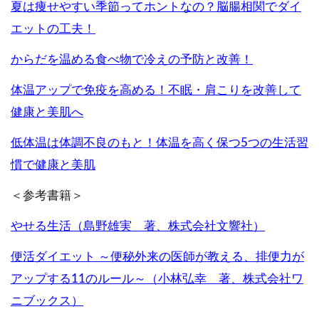
夏は痩せやすい季節ってホントなの？脳腸相関でダイ
エットの工夫！
からだを温める食べ物で冷えの予防と改善！
体温アップで免疫を高める！不眠・肩こりを改善して
健康と美肌へ
低体温は体調不良のもと！体温を高く保つ5
つの生活習
慣で健康と美肌
＜参考書籍＞
やせる生活（島野雄実 著、株式会社文響社）
便活ダイエット
～便秘外来の医師が教える、排便力が
アップする11
のルール～（小林弘幸 著、株式会社ワ
ニブックス）