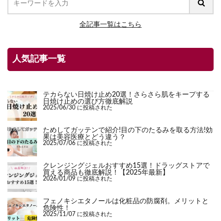
全記事一覧はこちら
人気記事一覧
テカらない日焼け止め20選！さらさら肌をキープする
日焼け止めの選び方徹底解説
2025/06/30 に投稿された
ためしてガッテンで紹介!目の下のたるみを取る方法!効
果は美容医療とどう違う？
2025/07/06 に投稿された
クレンジングジェルおすすめ15選！ドラッグストアで
買える商品も徹底解説！【2025年最新】
2026/01/09 に投稿された
フェノキシエタノールは化粧品の防腐剤。メリットと
危険性！
2025/11/07 に投稿された