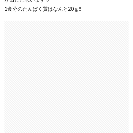
1食分のたんぱく質はなんと20ｇ‼️