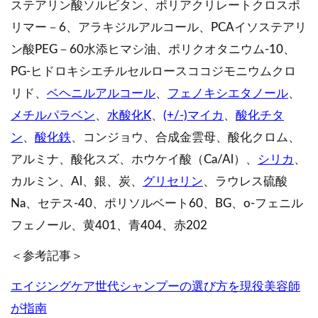
ステアリン酸ソルビタン、ポリアクリレートクロスポ
リマー－6、アラキジルアルコール、PCAイソステアリ
ン酸PEG－60水添ヒマシ油、ポリクオタニウム-10、
PG-ヒドロキシエチルセルロースココジモニウムクロ
リド、
ベヘニルアルコール
、
フェノキシエタノール
、
メチルパラベン
、
水酸化K
、
(+/-)マイカ
、
酸化チタ
ン
、
酸化鉄
、コンジョウ、合成金雲母、酸化クロム、
アルミナ、酸化スズ、ホウケイ酸（Ca/Al）、
シリカ
、
カルミン、Al、銀、炭、
グリセリン
、ラウレス硫酸
Na、セテス‐40、ポリソルベート60、BG、o-フェニル
フェノール、黄401、青404、赤202
＜参考記事＞
エイジングケア世代シャンプーの選び方を現役美容師
が指南