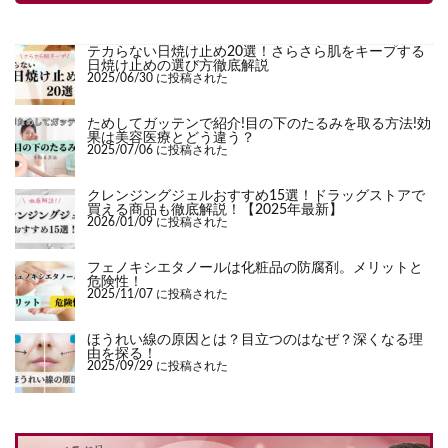
テカらない日焼け止め20選！さらさら肌をキープする
日焼け止めの選び方徹底解説
2025/06/30 に投稿された
ためしてガッテンで紹介!目の下のたるみを取る方法!効
果は美容医療とどう違う？
2025/07/06 に投稿された
クレンジングジェルおすすめ15選！ドラッグストアで
買える商品も徹底解説！【2025年最新】
2026/01/09 に投稿された
フェノキシエタノールは化粧品の防腐剤。メリットと
危険性！
2025/11/07 に投稿された
ほうれい線の原因とは？目立つのはなぜ？深くなる理
由を探る！
2025/09/29 に投稿された