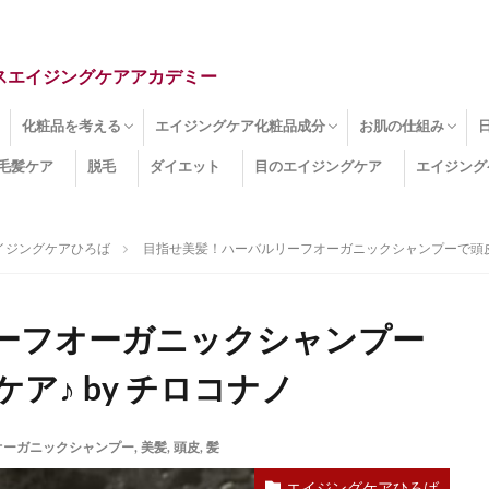
スエイジングケアアカデミー
化粧品を考える
エイジングケア化粧品成分
お肌の仕組み
毛髪ケア
脱毛
ダイエット
目のエイジングケア
エイジング
ドライ肌
クマ
のたるみ
線
メージ
お肌悩み
エイジングケア化粧品
化粧水
美容液
保湿クリーム
酵素洗顔
ハンドクリーム
フェイスマスク
ほうれい線化粧品
コラーゲン化粧品
メイク化粧品
洗顔・クレンジング
オールインワン化粧品
その他の化粧品
エイジングケア化粧品(成分)
セラミド
ネオダーミル
プロテオグリカン
ビタミンC誘導体
コラーゲン
その他の化粧品成分
エイジング
ターンオーバー
皮下組織
表皮
真皮
表皮常在菌
女性ホルモン
その他
イジングケアひろば
目指せ美髪！ハーバルリーフオーガニックシャンプーで頭皮と
ーフオーガニックシャンプー
ア♪ by チロコナノ
オーガニックシャンプー
,
美髪
,
頭皮
,
髪
エイジングケアひろば