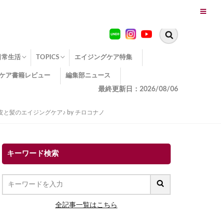
日常生活
TOPICS
エイジングケア特集
ケア書籍レビュー
編集部ニュース
糖化
便秘
エイジングケア TOPICS
コラーゲンサプリの効果
エイジングケアクイズ
季節別のエイジングケア
幸福とエイジングケア
温活でアンチエイジング
イオン導入
エイジングケア3つのポイント
エイジングケアセミナー
エイジングケアトピックス
動画でみるエイジングケア
最終更新日：2026/08/06
髪のエイジングケア♪ by チロコナノ
キーワード検索
全記事一覧はこちら