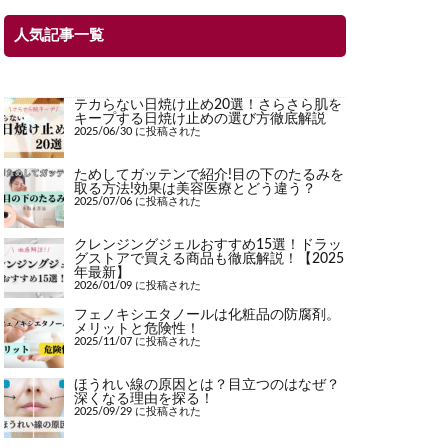
人気記事一覧
テカらない日焼け止め20選！さらさら肌を
キープする日焼け止めの選び方徹底解説
2025/06/30 に投稿された
ためしてガッテンで紹介!目の下のたるみを
取る方法!効果は美容医療とどう違う？
2025/07/06 に投稿された
クレンジングジェルおすすめ15選！ドラッ
グストアで買える商品も徹底解説！【2025
年最新】
2026/01/09 に投稿された
フェノキシエタノールは化粧品の防腐剤。
メリットと危険性！
2025/11/07 に投稿された
ほうれい線の原因とは？目立つのはなぜ？
深くなる理由を探る！
2025/09/29 に投稿された