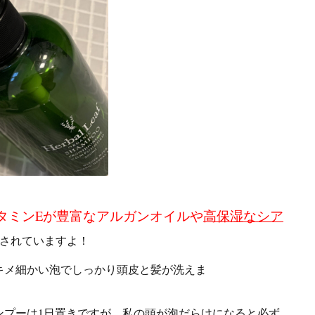
タミンEが豊富なアルガンオイルや
高保湿なシア
合されていますよ！
キメ細かい泡でしっかり頭皮と髪が洗えま
す。
すが、私の頭が泡だらけになると必ず