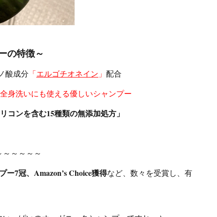
ーの特徴～
ノ酸成分
「
エルゴチオネイン
」
配合
全身洗いにも使える優しいシャンプー
リコンを含む15種類の無添加処方」
～～～～～～
、Amazon’s Choice獲得
など、数々を受賞し、有
す。