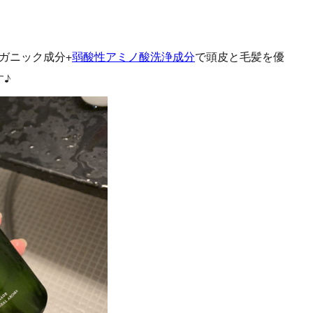
す！
ック成分+
弱酸性アミノ酸洗浄成分
で頭皮と毛髪を優
す♪