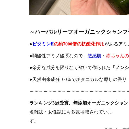
～ハーバルリーフオーガニックシャンプ
ビタミンE
の約7000倍の抗酸化作用
●
があるアミ
●弱酸性アミノ酸系なので、
敏感肌
・
赤ちゃんの
「ノンシ
●余分な成分を限りなく省いて作られた
●天然由来成分100％でボタニカルな癒しの香り
～～～～～～～～～～～～～～～～～～～～～
ランキング3冠受賞、無添加オーガニックシャンプー7冠
名雑誌・女性誌にも多数掲載されていま