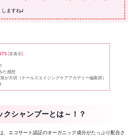
ミしますね♪
NTS
[
非表示
]
？
みた感想
対策が大切（ナールスエイジングケアアカデミー編集部）
ト
ックシャンプーとは～！？
は、エコサート認証のオーガニック成分がたっぷり配合さ