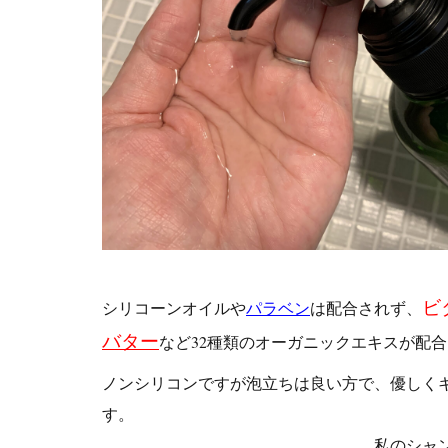
ビ
シリコーンオイルや
パラベン
は配合されず、
バター
など32種類のオーガニックエキスが配
ノンシリコンですが泡立ちは良い方で、優しく
私のシャンプーは1日置きで