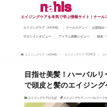
エイジングケアを本気で学ぶ情報サイト｜ナール
エイジングケア（HOME)
ナールスゲン
お肌悩み
サロンインタビュー
アイテム体験レビュー
頭皮・
ナールスゲンとは？
ナールスゲン関連成分
インナー
くすみ
目の下の
しみ
しわ
顔・頭皮
ほうれい
毛穴
手荒れ
乾燥肌
敏感肌
紫外線ダ
薄毛
その他の
エイジングケア TOPICS
エ
エイジングケア（HOME)
目指せ美髪！ハーバルリ
で頭皮と髪のエイジングケ
エイジングケアひろば
エイジングケア
,
ハーバルリーフ