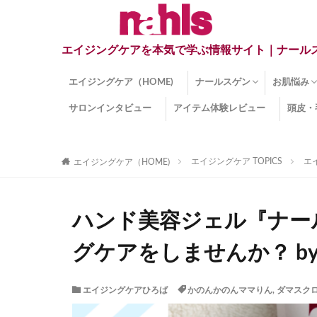
エイジングケアを本気で学ぶ情報サイト｜ナール
エイジングケア（HOME)
ナールスゲン
お肌悩み
サロンインタビュー
アイテム体験レビュー
頭皮・
ナールスゲンとは？
ナールスゲン関連成分
インナー
くすみ
目の下の
しみ
しわ
顔・頭皮
ほうれい
毛穴
手荒れ
乾燥肌
敏感肌
紫外線ダ
薄毛
その他の
エイジングケア TOPICS
エ
エイジングケア（HOME)
ハンド美容ジェル『ナー
グケアをしませんか？ b
エイジングケアひろば
かのんかのんママりん
,
ダマスク