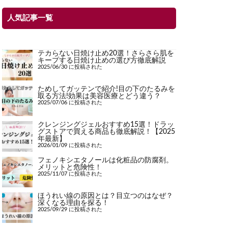
人気記事一覧
テカらない日焼け止め20選！さらさら肌を
キープする日焼け止めの選び方徹底解説
2025/06/30 に投稿された
ためしてガッテンで紹介!目の下のたるみを
取る方法!効果は美容医療とどう違う？
2025/07/06 に投稿された
クレンジングジェルおすすめ15選！ドラッ
グストアで買える商品も徹底解説！【2025
年最新】
2026/01/09 に投稿された
フェノキシエタノールは化粧品の防腐剤。
メリットと危険性！
2025/11/07 に投稿された
ほうれい線の原因とは？目立つのはなぜ？
深くなる理由を探る！
2025/09/29 に投稿された