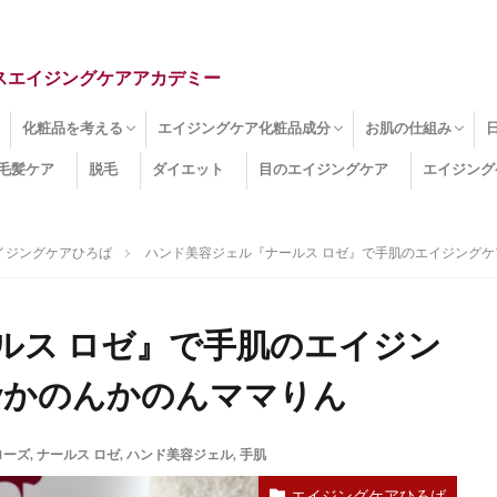
スエイジングケアアカデミー
化粧品を考える
エイジングケア化粧品成分
お肌の仕組み
毛髪ケア
脱毛
ダイエット
目のエイジングケア
エイジング
ドライ肌
クマ
のたるみ
線
メージ
お肌悩み
エイジングケア化粧品
化粧水
美容液
保湿クリーム
酵素洗顔
ハンドクリーム
フェイスマスク
ほうれい線化粧品
コラーゲン化粧品
メイク化粧品
洗顔・クレンジング
オールインワン化粧品
その他の化粧品
エイジングケア化粧品(成分)
セラミド
ネオダーミル
プロテオグリカン
ビタミンC誘導体
コラーゲン
その他の化粧品成分
エイジング
ターンオーバー
皮下組織
表皮
真皮
表皮常在菌
女性ホルモン
その他
イジングケアひろば
ハンド美容ジェル『ナールス ロゼ』で手肌のエイジングケ
ルス ロゼ』で手肌のエイジン
yかのんかのんママりん
ローズ
,
ナールス ロゼ
,
ハンド美容ジェル
,
手肌
エイジングケアひろば