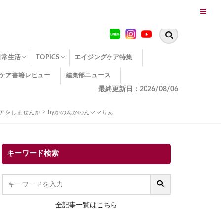
日常生活
TOPICS
エイジングケア特集
ケア書籍レビュー
編集部ニュース
糖化
便秘
エイジングケア TOPICS
コラーゲンサプリの効果
エイジングケアクイズ
季節別のエイジングケア
幸福とエイジングケア
温活でアンチエイジング
イオン導入
エイジングケア3つのポイント
エイジングケアセミナー
エイジングケアトピックス
動画でみるエイジングケア
最終更新日：2026/08/06
アをしませんか？ byかのんかのんママりん
キーワード検索
全記事一覧はこちら