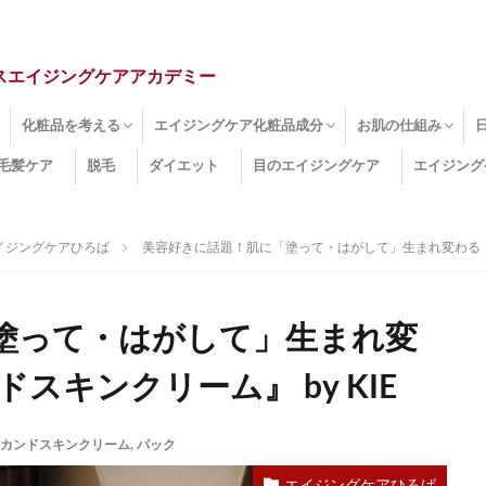
スエイジングケアアカデミー
化粧品を考える
エイジングケア化粧品成分
お肌の仕組み
毛髪ケア
脱毛
ダイエット
目のエイジングケア
エイジング
ドライ肌
クマ
のたるみ
線
メージ
お肌悩み
エイジングケア化粧品
化粧水
美容液
保湿クリーム
酵素洗顔
ハンドクリーム
フェイスマスク
ほうれい線化粧品
コラーゲン化粧品
メイク化粧品
洗顔・クレンジング
オールインワン化粧品
その他の化粧品
エイジングケア化粧品(成分)
セラミド
ネオダーミル
プロテオグリカン
ビタミンC誘導体
コラーゲン
その他の化粧品成分
エイジング
ターンオーバー
皮下組織
表皮
真皮
表皮常在菌
女性ホルモン
その他
イジングケアひろば
美容好きに話題！肌に「塗って・はがして」生まれ変わる『BON
塗って・はがして」生まれ変
ドスキンクリーム』 by KIE
カンドスキンクリーム
,
パック
エイジングケアひろば