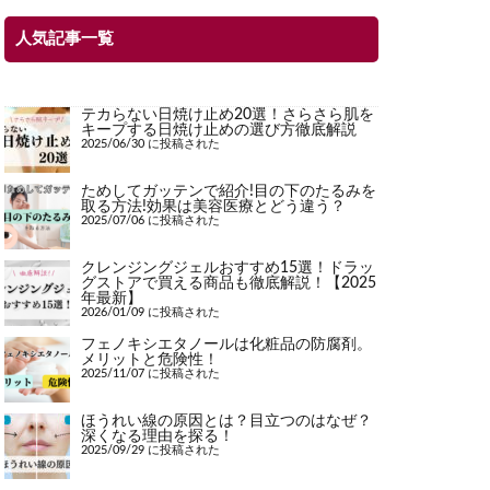
人気記事一覧
テカらない日焼け止め20選！さらさら肌を
キープする日焼け止めの選び方徹底解説
2025/06/30 に投稿された
ためしてガッテンで紹介!目の下のたるみを
取る方法!効果は美容医療とどう違う？
2025/07/06 に投稿された
クレンジングジェルおすすめ15選！ドラッ
グストアで買える商品も徹底解説！【2025
年最新】
2026/01/09 に投稿された
フェノキシエタノールは化粧品の防腐剤。
メリットと危険性！
2025/11/07 に投稿された
ほうれい線の原因とは？目立つのはなぜ？
深くなる理由を探る！
2025/09/29 に投稿された