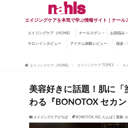
エイジングケアを本気で学ぶ情報サイト｜ナール
エイジングケア（HOME)
ナールスゲン
お肌悩み
サロンインタビュー
アイテム体験レビュー
頭皮・
ナールスゲンとは？
ナールスゲン関連成分
インナー
くすみ
目の下の
しみ
しわ
顔・頭皮
ほうれい
毛穴
手荒れ
乾燥肌
敏感肌
紫外線ダ
薄毛
その他の
エイジングケア TOPICS
エ
エイジングケア（HOME)
美容好きに話題！肌に「
わる『BONOTOX セカン
エイジングケアひろば
BONOTOX
,
KIE
,
たんぱく質膜
,
セ