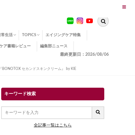
日常生活
TOPICS
エイジングケア特集
ケア書籍レビュー
編集部ニュース
糖化
便秘
エイジングケア TOPICS
コラーゲンサプリの効果
エイジングケアクイズ
季節別のエイジングケア
幸福とエイジングケア
温活でアンチエイジング
イオン導入
エイジングケア3つのポイント
エイジングケアセミナー
エイジングケアトピックス
動画でみるエイジングケア
最終更新日：2026/08/06
OTOX セカンドスキンクリーム』 by KIE
キーワード検索
全記事一覧はこちら