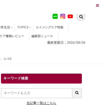
日常生活
TOPICS
エイジングケア特集
ケア書籍レビュー
編集部ニュース
糖化
便秘
エイジングケア TOPICS
コラーゲンサプリの効果
エイジングケアクイズ
季節別のエイジングケア
幸福とエイジングケア
温活でアンチエイジング
イオン導入
エイジングケア3つのポイント
エイジングケアセミナー
エイジングケアトピックス
動画でみるエイジングケア
最終更新日：2026/08/06
y KIE
キーワード検索
全記事一覧はこちら