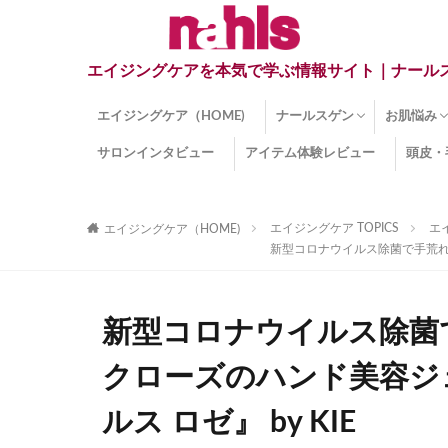
エイジングケアを本気で学ぶ情報サイト｜ナール
エイジングケア（HOME)
ナールスゲン
お肌悩み
サロンインタビュー
アイテム体験レビュー
頭皮・
ナールスゲンとは？
ナールスゲン関連成分
インナー
くすみ
目の下の
しみ
しわ
顔・頭皮
ほうれい
毛穴
手荒れ
乾燥肌
敏感肌
紫外線ダ
薄毛
その他の
エイジングケア TOPICS
エ
エイジングケア（HOME)
新型コロナウイルス除菌で手荒れが
新型コロナウイルス除菌
クローズのハンド美容ジ
ルス ロゼ』 by KIE