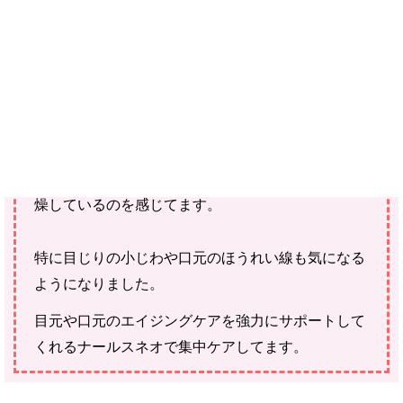
ご確認ください。
当社スタッフ以外の執筆者・監修者は商品選定には関与していま
せん。
もともと乾燥肌の私。
毎日のマスク生活でますます肌に潤いがなくなり乾
燥しているのを感じてます。
特に目じりの小じわや口元のほうれい線も気になる
ようになりました。
目元や口元のエイジングケアを強力にサポートして
くれるナールスネオで集中ケアしてます。