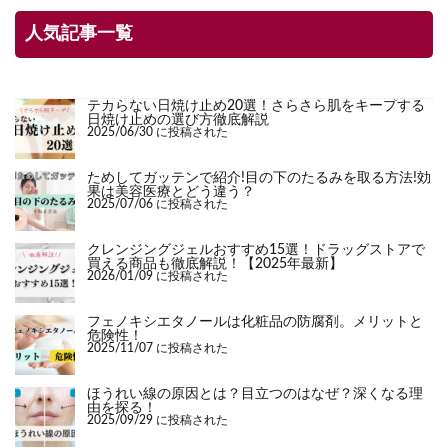
人気記事一覧
テカらない日焼け止め20選！さらさら肌をキープする
日焼け止めの選び方徹底解説
2025/06/30 に投稿された
ためしてガッテンで紹介!目の下のたるみを取る方法!効
果は美容医療とどう違う？
2025/07/06 に投稿された
クレンジングジェルおすすめ15選！ドラッグストアで
買える商品も徹底解説！【2025年最新】
2026/01/09 に投稿された
フェノキシエタノールは化粧品の防腐剤。メリットと
危険性！
2025/11/07 に投稿された
ほうれい線の原因とは？目立つのはなぜ？深くなる理
由を探る！
2025/09/29 に投稿された