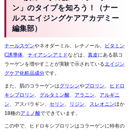
ン」のタイプを知ろう！（ナー
ルスエイジングケアアカデミー
編集部）
ナールスゲン
やネオダーミル、レチノール、
ビタミン
C誘導体
、
ナイアシンアミド
などは、
真皮
にある肌コ
ラーゲンを増やすことが実験で示されている
エイジン
グケア化粧品成分
です。
また、肌のコラーゲンは
グリシン
や
プロリン
、
ヒドロ
キシプロリン
、
グルタミン酸
、
アラニン
、
アルギニ
ン
、アスパラギン、
セリン
、
リジン
、
スレオニン
ほか
18種の
アミノ酸
でできています。
この中で、ヒドロキシプロリンはコラーゲンに特有の