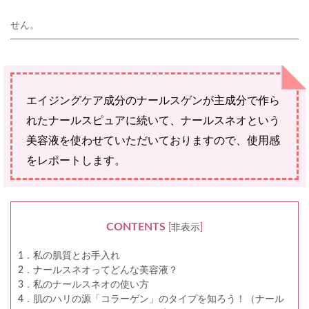
ご確認ください。
当社スタッフ以外の執筆者・監修者は商品選定には関与していま
せん。
エイジングケア成分のナールスゲンが主成分で作ら
れたナールスピュアに続いて、ナールスネオという
美容液を使わせていただいておりますので、使用感
をレポートします。
CONTENTS
[
非表示
]
1．私の肌質とお手入れ
2．ナールスネオってどんな美容液？
3．私のナールスネオの使い方
4．肌のハリの源「コラーゲン」のタイプを知ろう！（ナール