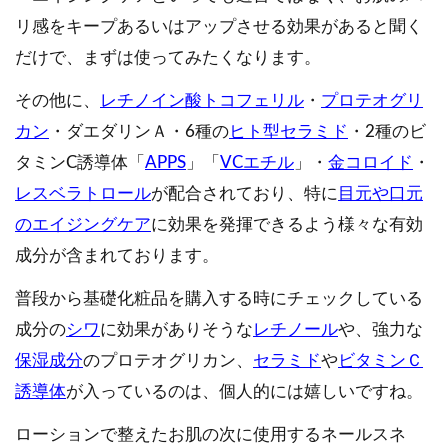
リ感をキープあるいはアップさせる効果があると聞く
だけで、まずは使ってみたくなります。
その他に、
レチノイン酸トコフェリル
・
プロテオグリ
カン
・ダエダリンＡ・6種の
ヒト型セラミド
・2種のビ
タミンC誘導体「
APPS
」「
VCエチル
」・
金コロイド
・
レスベラトロール
が配合されており、特に
目元や口元
のエイジングケア
に効果を発揮できるよう様々な有効
成分が含まれております。
普段から基礎化粧品を購入する時にチェックしている
成分の
シワ
に効果がありそうな
レチノール
や、強力な
保湿成分
のプロテオグリカン、
セラミド
や
ビタミンＣ
誘導体
が入っているのは、個人的には嬉しいですね。
ローションで整えたお肌の次に使用するネールスネ