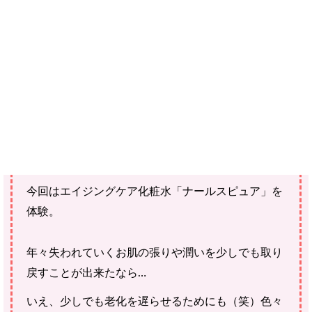
ご確認ください。
当社スタッフ以外の執筆者・監修者は商品選定には関与していま
せん。
長年決まった化粧水を使用してきていますが、久し
ぶりに違った化粧水を試す機会を頂いたので新鮮な
気持ちでモニター体験をしています♪
今回はエイジングケア化粧水「ナールスピュア」を
体験。
年々失われていくお肌の張りや潤いを少しでも取り
戻すことが出来たなら…
いえ、少しでも老化を遅らせるためにも（笑）色々