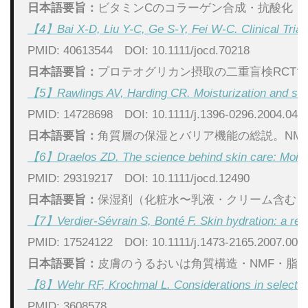
日本語要旨：
ビタミンCのコラーゲン合成・抗酸化・
【4】Bai X-D, Liu Y-C, Ge S-Y, Fei W-C. Clinical Trial
PMID: 40613544　DOI: 10.1111/jocd.70218
日本語要旨：
プロテオグリカン摂取の二重盲検RCT
【5】Rawlings AV, Harding CR. Moisturization and skin 
PMID: 14728698　DOI: 10.1111/j.1396-0296.2004.04s
日本語要旨：
角質層の保湿とバリア機能の総説。NM
【6】Draelos ZD. The science behind skin care: Moist
PMID: 29319217　DOI: 10.1111/jocd.12490
日本語要旨：
保湿剤（化粧水〜乳液・クリーム含む）
【7】Verdier-Sévrain S, Bonté F. Skin hydration: a re
PMID: 17524122　DOI: 10.1111/j.1473-2165.2007.003
日本語要旨：
皮膚のうるおいは角質構造・NMF・脂
【8】Wehr RF, Krochmal L. Considerations in selecting 
PMID: 3608578