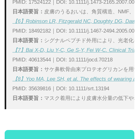
PMID: 17524122｜DOI: 10.1111/j.1473-2165.2007.003
日本語要旨：
皮膚のうるおいは、角質構造、NMF、
【6】Robinson LR, Fitzgerald NC, Doughty DG, Dawes NC
PMID: 18492182｜DOI: 10.1111/j.1467-2494.2005.002
日本語要旨：
シグナルペプチド外用により、光老化に
【7】Bai X-D, Liu Y-C, Ge S-Y, Fei W-C. Clinical Trial
PMID: 40613544｜DOI: 10.1111/jocd.70218
日本語要旨：
サケ鼻軟骨由来プロテオグリカンを用い
【8】Yoo MA, Lee SH, et al. The effects of wearing a f
PMID: 35639816｜DOI: 10.1111/srt.13194
日本語要旨：
マスク着用により皮膚水分量の低下や赤