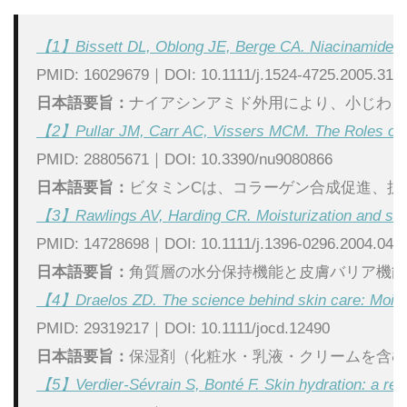
【1】Bissett DL, Oblong JE, Berge CA. Niacinamide: A B
PMID: 16029679｜DOI: 10.1111/j.1524-4725.2005.317
日本語要旨：
ナイアシンアミド外用により、小じわ、
【2】Pullar JM, Carr AC, Vissers MCM. The Roles of Vit
PMID: 28805671｜DOI: 10.3390/nu9080866
日本語要旨：
ビタミンCは、コラーゲン合成促進、抗
【3】Rawlings AV, Harding CR. Moisturization and skin 
PMID: 14728698｜DOI: 10.1111/j.1396-0296.2004.04s
日本語要旨：
角質層の水分保持機能と皮膚バリア機能
【4】Draelos ZD. The science behind skin care: Moistu
PMID: 29319217｜DOI: 10.1111/jocd.12490
日本語要旨：
保湿剤（化粧水・乳液・クリームを含む
【5】Verdier-Sévrain S, Bonté F. Skin hydration: a rev