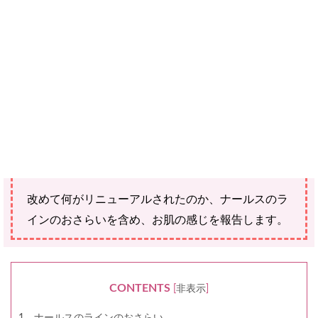
ではありません。
ご購入にあたっては、各商品に記載されている内容・商品説明を
ご確認ください。
当社スタッフ以外の執筆者・監修者は商品選定には関与していま
せん。
2020年秋にリニューアルされた「ナールスピュ
ア」〈化粧水〉を使ってから1年経過しました。
改めて何がリニューアルされたのか、ナールスのラ
インのおさらいを含め、お肌の感じを報告します。
CONTENTS
[
非表示
]
1．ナールスのラインのおさらい