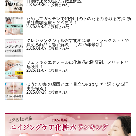
日焼け止めの選び方徹底解説
2025/06/30 に投稿された
ためしてガッテンで紹介!目の下のたるみを取る方法!効
果は美容医療とどう違う？
2025/07/06 に投稿された
クレンジングジェルおすすめ15選！ドラッグストアで
買える商品も徹底解説！【2025年最新】
2026/01/09 に投稿された
フェノキシエタノールは化粧品の防腐剤。メリットと
危険性！
2025/11/07 に投稿された
ほうれい線の原因とは？目立つのはなぜ？深くなる理
由を探る！
2025/09/29 に投稿された