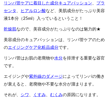
リンパ管ケアに着目した成分キュアパッション
、
プラ
センタ
、
ヒアルロン酸
など、美肌成分がたっぷり美容
液1本分（25ml）入っているということ！
乾燥肌
なので、美容成分がたっぷりなのは魅力的★
美容成分のキュアパッションは、リンパ管ケアのため
の
エイジングケア化粧品成分
です。
リンパ管はお肌の老廃物や
水分
を排泄する重要な器官
です。
エイジングや
紫外線のダメージ
によってリンパの働き
が衰えると、老廃物や不要な水分が溜まります。
それが、
シワ
、
くすみ
、
むくみ
の原因になります。