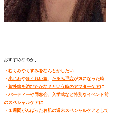
おすすめなのが、
・むくみやくすみをなんとかしたい
・
小じわ
や
ほうれい線
、
たるみ毛穴
が気になった時
・
紫外線を浴びたかな？という時のアフターケア
に
・パーティーや同窓会、入学式など特別なイベント前
のスペシャルケアに
・１週間がんばったお肌の週末スペシャルケアとして