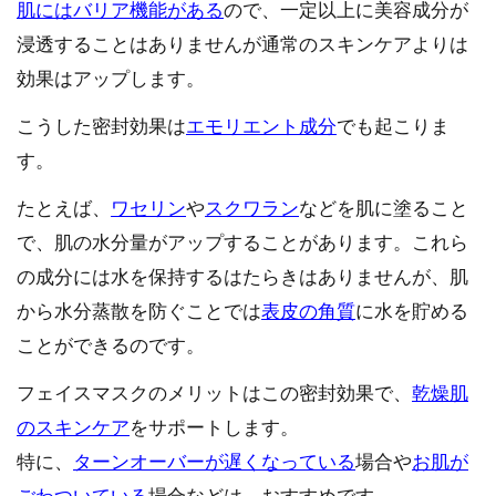
肌にはバリア機能がある
ので、一定以上に美容成分が
浸透することはありませんが通常のスキンケアよりは
効果はアップします。
こうした密封効果は
エモリエント成分
でも起こりま
す。
たとえば、
ワセリン
や
スクワラン
などを肌に塗ること
で、肌の水分量がアップすることがあります。これら
の成分には水を保持するはたらきはありませんが、肌
から水分蒸散を防ぐことでは
表皮の角質
に水を貯める
ことができるのです。
フェイスマスクのメリットはこの密封効果で、
乾燥肌
のスキンケア
をサポートします。
特に、
ターンオーバーが遅くなっている
場合や
お肌が