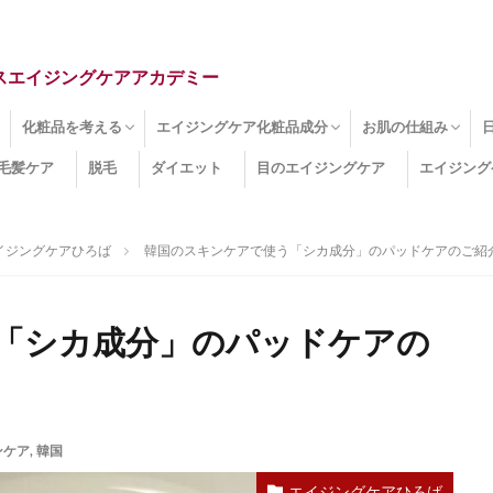
スエイジングケアアカデミー
化粧品を考える
エイジングケア化粧品成分
お肌の仕組み
毛髪ケア
脱毛
ダイエット
目のエイジングケア
エイジング
ドライ肌
クマ
のたるみ
線
メージ
お肌悩み
エイジングケア化粧品
化粧水
美容液
保湿クリーム
酵素洗顔
ハンドクリーム
フェイスマスク
ほうれい線化粧品
コラーゲン化粧品
メイク化粧品
洗顔・クレンジング
オールインワン化粧品
その他の化粧品
エイジングケア化粧品(成分)
セラミド
ネオダーミル
プロテオグリカン
ビタミンC誘導体
コラーゲン
その他の化粧品成分
エイジング
ターンオーバー
皮下組織
表皮
真皮
表皮常在菌
女性ホルモン
その他
イジングケアひろば
韓国のスキンケアで使う「シカ成分」のパッドケアのご紹介 by
「シカ成分」のパッドケアの
ンケア
,
韓国
エイジングケアひろば