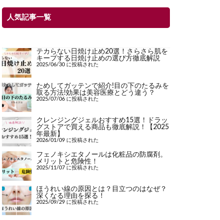
人気記事一覧
テカらない日焼け止め20選！さらさら肌を
キープする日焼け止めの選び方徹底解説
2025/06/30 に投稿された
ためしてガッテンで紹介!目の下のたるみを
取る方法!効果は美容医療とどう違う？
2025/07/06 に投稿された
クレンジングジェルおすすめ15選！ドラッ
グストアで買える商品も徹底解説！【2025
年最新】
2026/01/09 に投稿された
フェノキシエタノールは化粧品の防腐剤。
メリットと危険性！
2025/11/07 に投稿された
ほうれい線の原因とは？目立つのはなぜ？
深くなる理由を探る！
2025/09/29 に投稿された