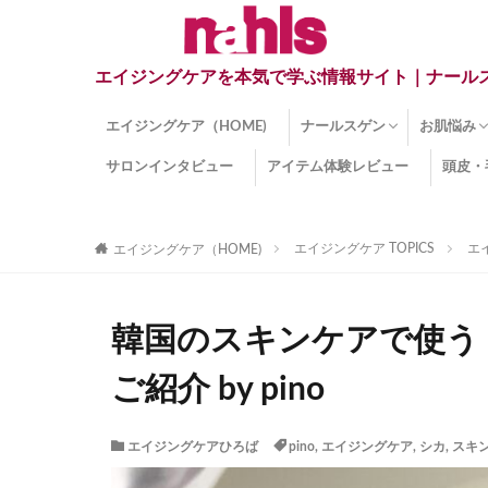
エイジングケアを本気で学ぶ情報サイト｜ナール
エイジングケア（HOME)
ナールスゲン
お肌悩み
サロンインタビュー
アイテム体験レビュー
頭皮・
ナールスゲンとは？
ナールスゲン関連成分
インナー
くすみ
目の下の
しみ
しわ
顔・頭皮
ほうれい
毛穴
手荒れ
乾燥肌
敏感肌
紫外線ダ
薄毛
その他の
エイジングケア TOPICS
エ
エイジングケア（HOME)
韓国のスキンケアで使う
ご紹介 by pino
エイジングケアひろば
pino
,
エイジングケア
,
シカ
,
スキ