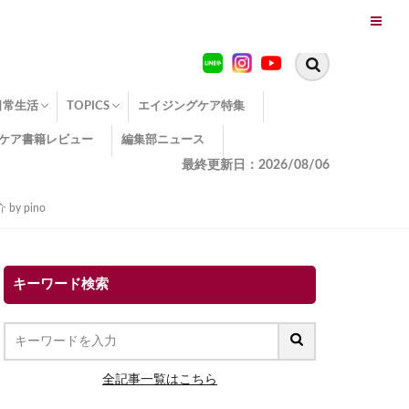
日常生活
TOPICS
エイジングケア特集
ケア書籍レビュー
編集部ニュース
糖化
便秘
エイジングケア TOPICS
コラーゲンサプリの効果
エイジングケアクイズ
季節別のエイジングケア
幸福とエイジングケア
温活でアンチエイジング
イオン導入
エイジングケア3つのポイント
エイジングケアセミナー
エイジングケアトピックス
動画でみるエイジングケア
最終更新日：2026/08/06
 pino
キーワード検索
全記事一覧はこちら