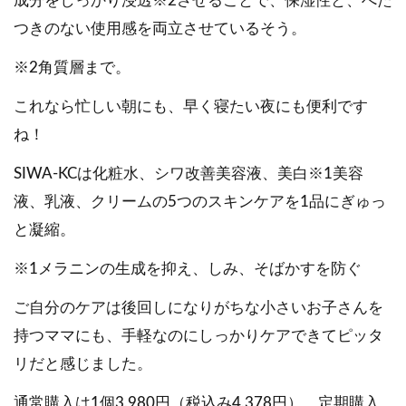
成分をしっかり浸透※2させることで、保湿性と、べた
つきのない使用感を両立させているそう。
※2角質層まで。
これなら忙しい朝にも、早く寝たい夜にも便利です
ね！
SIWA-KCは化粧水、シワ改善美容液、美白※1美容
液、乳液、クリームの5つのスキンケアを1品にぎゅっ
と凝縮。
※1メラニンの生成を抑え、しみ、そばかすを防ぐ
ご自分のケアは後回しになりがちな小さいお子さんを
持つママにも、手軽なのにしっかりケアできてピッタ
リだと感じました。
通常購入は1個3,980円（税込み4,378円）、定期購入