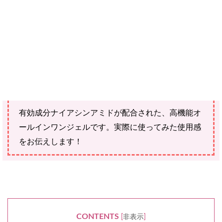
ご確認ください。
当社スタッフ以外の執筆者・監修者は商品選定には関与していま
せん。
年々深くなる「年齢シワ」を改善する
医薬部外品の
SIWA-KC オールインワンスキンジェル
。
有効成分ナイアシンアミドが配合された、高機能オ
ールインワンジェルです。実際に使ってみた使用感
をお伝えします！
CONTENTS
[
非表示
]