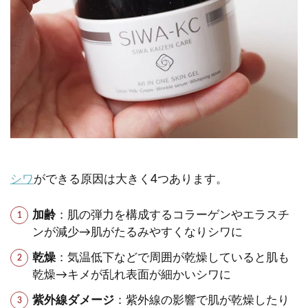
シワ
ができる原因は大きく4つあります。
加齢
：肌の弾力を構成するコラーゲンやエラスチ
ンが減少→肌がたるみやすくなりシワに
乾燥
：気温低下などで周囲が乾燥していると肌も
乾燥→キメが乱れ表面が細かいシワに
紫外線ダメージ
：紫外線の影響で肌が乾燥したり