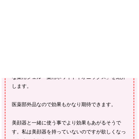
ご購入にあたっては、各商品に記載されている内容・商品説明を
ご確認ください。
当社スタッフ以外の執筆者・監修者は商品選定には関与していま
せん。
こんにちはKowawaです。
今回は美白だけでなく潤いやハリも期待できる贅沢
な薬用ジェル「薬用ホワイトイオニックス」を紹介
します。
医薬部外品なので効果もかなり期待できます。
美顔器と一緒に使う事でより効果もあがるそうで
す。私は美顔器を持っていないのですが欲しくなっ