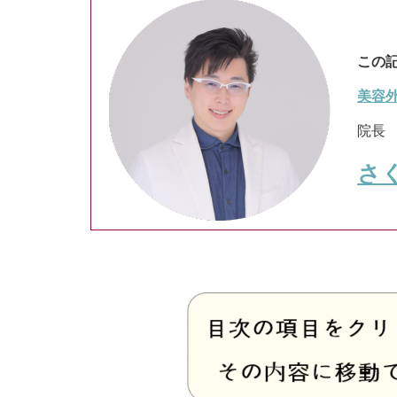
この
美容
院長
さ