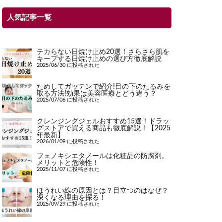
人気記事一覧
テカらない日焼け止め20選！さらさら肌を
キープする日焼け止めの選び方徹底解説
2025/06/30 に投稿された
ためしてガッテンで紹介!目の下のたるみを
取る方法!効果は美容医療とどう違う？
2025/07/06 に投稿された
クレンジングジェルおすすめ15選！ドラッ
グストアで買える商品も徹底解説！【2025
年最新】
2026/01/09 に投稿された
フェノキシエタノールは化粧品の防腐剤。
メリットと危険性！
2025/11/07 に投稿された
ほうれい線の原因とは？目立つのはなぜ？
深くなる理由を探る！
2025/09/29 に投稿された