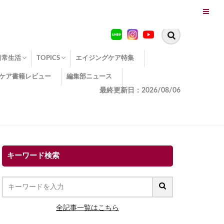
日常生活
TOPICS
エイジングケア特集
ケア書籍レビュー
編集部ニュース
糖化
便秘
エイジングケア TOPICS
コラーゲンサプリの効果
エイジングケアクイズ
季節別のエイジングケア
幸福とエイジングケア
温活でアンチエイジング
イオン導入
エイジングケア3つのポイント
エイジングケアセミナー
エイジングケアトピックス
動画でみるエイジングケア
最終更新日：2026/08/06
キーワード検索
全記事一覧はこちら