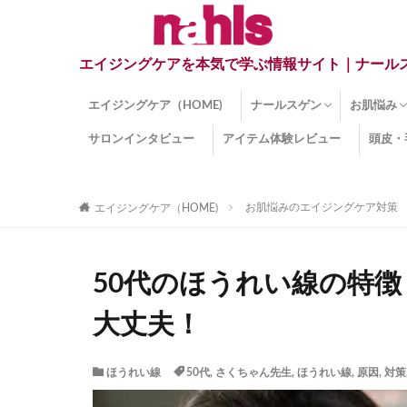
エイジングケアを本気で学ぶ情報サイト｜ナール
エイジングケア（HOME)
ナールスゲン
お肌悩み
サロンインタビュー
アイテム体験レビュー
頭皮・
ナールスゲンとは？
ナールスゲン関連成分
インナー
くすみ
目の下の
しみ
しわ
顔・頭皮
ほうれい
毛穴
手荒れ
乾燥肌
敏感肌
紫外線ダ
薄毛
その他の
お肌悩みのエイジングケア対策
エイジングケア（HOME)
50代のほうれい線の特
大丈夫！
ほうれい線
50代
,
さくちゃん先生
,
ほうれい線
,
原因
,
対策