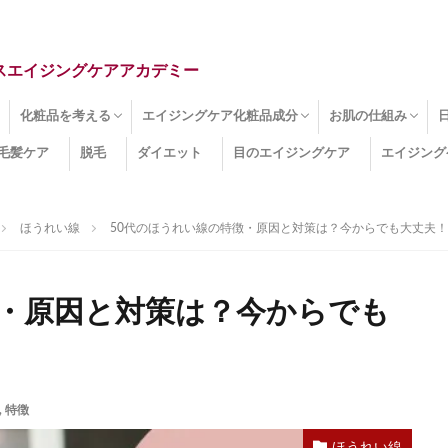
スエイジングケアアカデミー
化粧品を考える
エイジングケア化粧品成分
お肌の仕組み
毛髪ケア
脱毛
ダイエット
目のエイジングケア
エイジング
ドライ肌
クマ
のたるみ
線
メージ
お肌悩み
エイジングケア化粧品
化粧水
美容液
保湿クリーム
酵素洗顔
ハンドクリーム
フェイスマスク
ほうれい線化粧品
コラーゲン化粧品
メイク化粧品
洗顔・クレンジング
オールインワン化粧品
その他の化粧品
エイジングケア化粧品(成分)
セラミド
ネオダーミル
プロテオグリカン
ビタミンC誘導体
コラーゲン
その他の化粧品成分
エイジング
ターンオーバー
皮下組織
表皮
真皮
表皮常在菌
女性ホルモン
その他
ほうれい線
50代のほうれい線の特徴・原因と対策は？今からでも大丈夫！
徴・原因と対策は？今からでも
,
特徴
ほうれい線