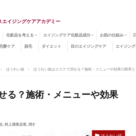
スエイジングケアアカデミー
化粧品を考える
エイジングケア化粧品成分
お肌の仕組み
毛髪ケア
脱毛
ダイエット
目のエイジングケア
エイジング
ドライ肌
クマ
のたるみ
線
メージ
お肌悩み
エイジングケア化粧品
化粧水
美容液
保湿クリーム
酵素洗顔
ハンドクリーム
フェイスマスク
ほうれい線化粧品
コラーゲン化粧品
メイク化粧品
洗顔・クレンジング
オールインワン化粧品
その他の化粧品
エイジングケア化粧品(成分)
セラミド
ネオダーミル
プロテオグリカン
ビタミンC誘導体
コラーゲン
その他の化粧品成分
エイジング
ターンオーバー
皮下組織
表皮
真皮
表皮常在菌
女性ホルモン
その他
ほうれい線
ほうれい線はエステで消せる？施術・メニューや効果の限界と
せる？施術・メニューや効果
生
,
村上清美店長
,
消す
ほうれい線