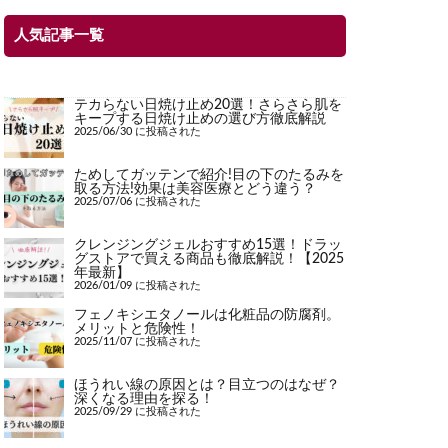
人気記事一覧
テカらない日焼け止め20選！さらさら肌を
キープする日焼け止めの選び方徹底解説
2025/06/30 に投稿された
ためしてガッテンで紹介!目の下のたるみを
取る方法!効果は美容医療とどう違う？
2025/07/06 に投稿された
クレンジングジェルおすすめ15選！ドラッ
グストアで買える商品も徹底解説！【2025
年最新】
2026/01/09 に投稿された
フェノキシエタノールは化粧品の防腐剤。
メリットと危険性！
2025/11/07 に投稿された
ほうれい線の原因とは？目立つのはなぜ？
深くなる理由を探る！
2025/09/29 に投稿された