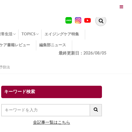
日常生活
TOPICS
エイジングケア特集
ケア書籍レビュー
編集部ニュース
糖化
便秘
エイジングケア TOPICS
コラーゲンサプリの効果
エイジングケアクイズ
季節別のエイジングケア
幸福とエイジングケア
温活でアンチエイジング
イオン導入
エイジングケア3つのポイント
エイジングケアセミナー
エイジングケアトピックス
動画でみるエイジングケア
最終更新日：2026/08/05
予防法
キーワード検索
全記事一覧はこちら