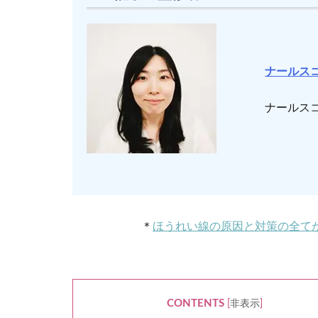
ナールス
ナールス
＊
ほうれい線の原因と対策の全て
CONTENTS
[
非表示
]