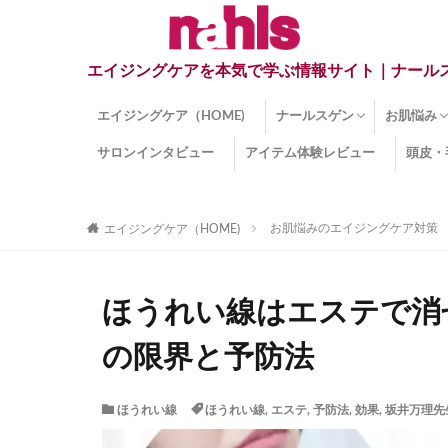
エイジングケアを本気で学ぶ情報サイト｜ナール
エイジングケア（HOME)
ナールスゲン
お肌悩み
サロンインタビュー
アイテム体験レビュー
頭皮・
ナールスゲンとは？
ナールスゲン関連成分
インナー
くすみ
目の下の
しみ
しわ
顔・頭皮
ほうれい
毛穴
手荒れ
乾燥肌
敏感肌
紫外線ダ
薄毛
その他の
お肌悩みのエイジングケア対策
エイジングケア（HOME)
ほうれい線はエステで消
の限界と予防法
ほうれい線
ほうれい線
,
エステ
,
予防法
,
効果
,
坂井万理先