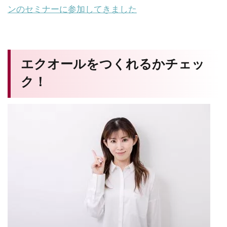
ンのセミナーに参加してきました
エクオールをつくれるかチェッ
ク！