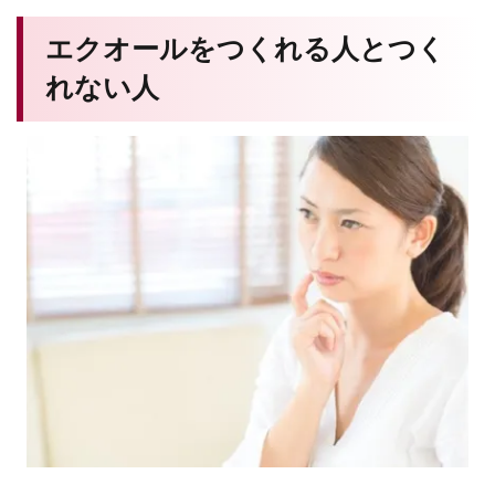
エクオールをつくれる人とつく
れない人