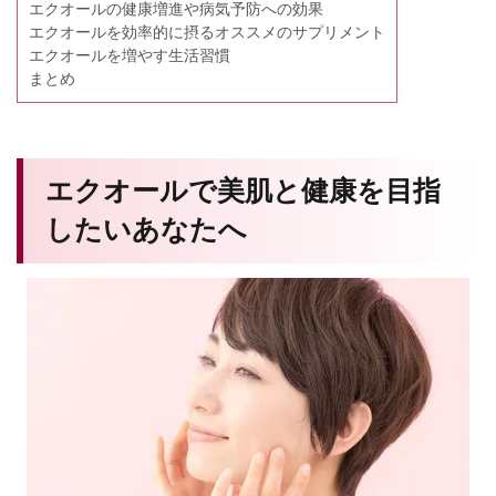
エクオールの健康増進や病気予防への効果
エクオールを効率的に摂るオススメのサプリメント
エクオールを増やす生活習慣
まとめ
エクオールで美肌と健康を目指
したいあなたへ