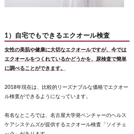
1）自宅でもできるエクオール検査
女性の美肌や健康に大切なエクオールですが、今では
エクオールをつくれているかどうかを、尿検査で簡単
に調べることができます。
2018年現在は、比較的リーズナブルな価格でエクオー
ル検査ができるようになっています。
有名なところでは、名古屋大学発ベンチャーのヘルス
ケアシステムズが提供するエクオール検査「ソイチェ
ック」があります。