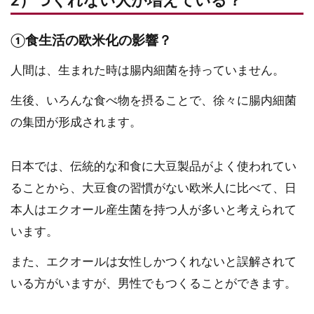
2）つくれない人が増えている？
①食生活の欧米化の影響？
人間は、生まれた時は腸内細菌を持っていません。
生後、いろんな食べ物を摂ることで、徐々に腸内細菌
の集団が形成されます。
日本では、伝統的な和食に大豆製品がよく使われてい
ることから、大豆食の習慣がない欧米人に比べて、日
本人はエクオール産生菌を持つ人が多いと考えられて
います。
また、エクオールは女性しかつくれないと誤解されて
いる方がいますが、男性でもつくることができます。