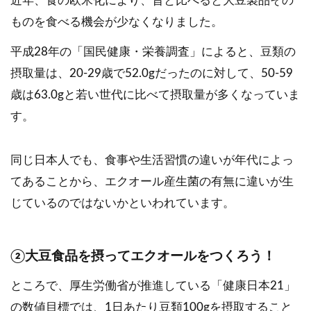
近年、食の欧米化により、昔と比べると大豆製品その
ものを食べる機会が少なくなりました。
平成28年の「国民健康・栄養調査」によると、豆類の
摂取量は、20-29歳で52.0gだったのに対して、50-59
歳は63.0gと若い世代に比べて摂取量が多くなっていま
す。
同じ日本人でも、食事や生活習慣の違いが年代によっ
てあることから、エクオール産生菌の有無に違いが生
じているのではないかといわれています。
②大豆食品を摂ってエクオールをつくろう！
ところで、厚生労働省が推進している「健康日本21」
の数値目標では、1日あたり豆類100gを摂取すること