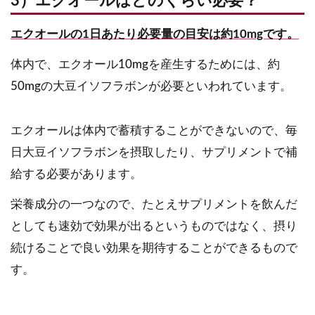
3）エクオールはどのくらい必要？
エクオールの1日あたり必要量の目安は約10mgです。
体内で、エクオール10mgを産生するためには、約
50mgの大豆イソフラボンが必要といわれています。
エクオールは体内で蓄積することができないので、毎
日大豆イソフラボンを摂取したり、サプリメントで補
給する必要があります。
栄養成分の一つなので、たとえサプリメントを飲んだ
としても速効で効果が出るというものではなく、摂り
続けることで良い効果を期待することができるもので
す。