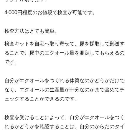
4,000円程度のお値段で検査が可能です。
検査方法はとても簡単。
検査キットを自宅へ取り寄せて、尿を採取して郵送す
ることで、尿中のエクオール量を測定してもらえるの
です。
自分がエクオールをつくれる体質なのかどうかだけで
なく、エクオールの生産量が十分なのかまで含めてチ
ェックすることができるのです。
検査を受けることによって、自分がエクオールをつく
れるかどうかを確認することは、自分のからだのタイ