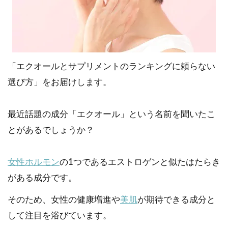
「エクオールとサプリメントのランキングに頼らない
選び方」をお届けします。
最近話題の成分「エクオール」という名前を聞いたこ
とがあるでしょうか？
女性ホルモン
の1つであるエストロゲンと似たはたらき
がある成分です。
そのため、女性の健康増進や
美肌
が期待できる成分と
して注目を浴びています。