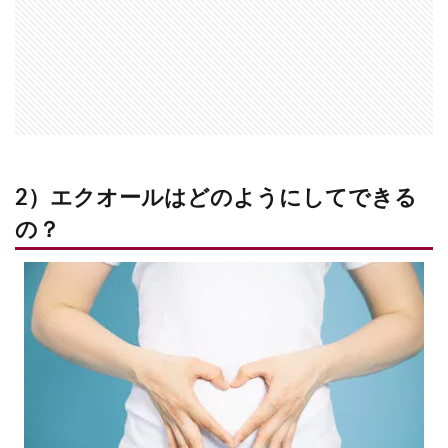
2）エクオールはどのようにしてできる
の？