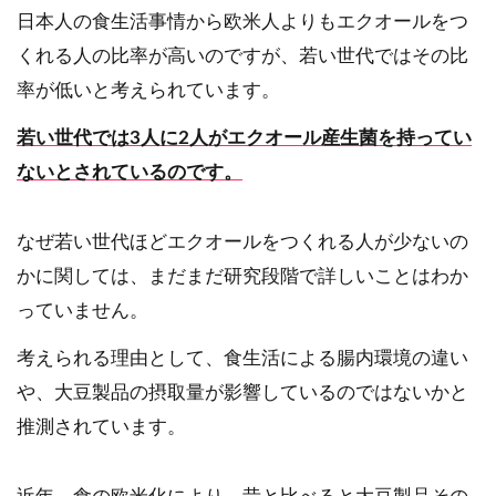
日本人の食生活事情から欧米人よりもエクオールをつ
くれる人の比率が高いのですが、若い世代ではその比
率が低いと考えられています。
若い世代では3人に2人がエクオール産生菌を持ってい
ないとされているのです。
なぜ若い世代ほどエクオールをつくれる人が少ないの
かに関しては、まだまだ研究段階で詳しいことはわか
っていません。
考えられる理由として、食生活による腸内環境の違い
や、大豆製品の摂取量が影響しているのではないかと
推測されています。