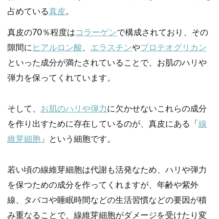
占めている
真皮
。
真皮の70％程度は
コラーゲン
で構成されており、その
隙間に
ヒアルロン酸
、
エラスチン
や
プロテオグリカン
といった成分が満たされていることで、お肌のハリや
弾力を保ってくれています。
そして、
お肌のハリや弾力
に欠かせないこれらの成分
を作り出すために存在しているのが、真皮にある「
線
維芽細胞
」という細胞です。
若い頃の線維芽細胞は代謝も活発なため、ハリや弾力
を保つための成分を作ってくれますが、年齢や紫外
線、タバコや睡眠時間などの生活習慣などの要因が積
み重なることで、線維芽細胞がダメージを受けたり変