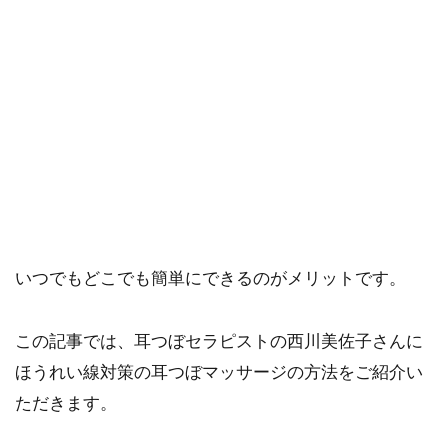
ご購入にあたっては、各商品に記載されている内容・商品説明を
ご確認ください。
当社スタッフ以外の執筆者・監修者は商品選定には関与していま
せん。
年齢ともに気になるほうれい線や顔のたるみ。
予防や対策には色んな方法がありますが、耳つぼマッ
サージもその1つ。
いつでもどこでも簡単にできるのがメリットです。
この記事では、耳つぼセラピストの西川美佐子さんに
ほうれい線対策の耳つぼマッサージの方法をご紹介い
ただきます。