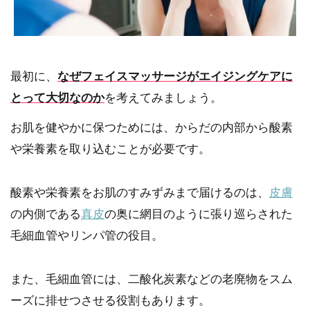
最初に、
なぜフェイスマッサージがエイジングケアに
とって大切なのか
を考えてみましょう。
お肌を健やかに保つためには、からだの内部から酸素
や栄養素を取り込むことが必要です。
酸素や栄養素をお肌のすみずみまで届けるのは、
皮膚
の内側である
真皮
の奥に網目のように張り巡らされた
毛細血管やリンパ管の役目。
また、毛細血管には、二酸化炭素などの老廃物をスム
ーズに排せつさせる役割もあります。